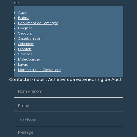
de :
Auch
Balma
Beaumont-de-Lomagne
Blagnac
Cadours
Castelsarrasin
Colomiers
Fronton
Grenade
L'Isle-Jourdain
Lavaur
Montastruc-la-Conseillère
Contactez-nous : Acheter spa extérieur rigide Auch
Nom Prénom
Email
Téléphone
Message