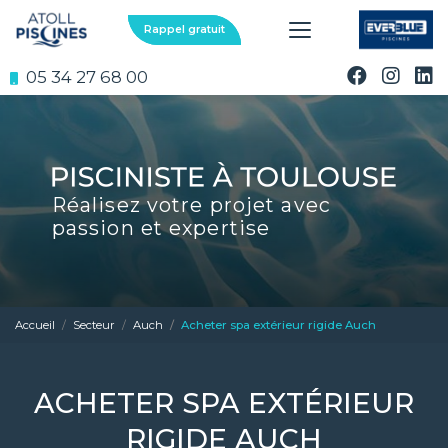
Aller
au
Rappel gratuit
contenu
principal
05 34 27 68 00
Réalisez votre projet avec
passion et expertise
Accueil
Secteur
Auch
Acheter spa extérieur rigide Auch
ACHETER SPA EXTÉRIEUR
RIGIDE AUCH