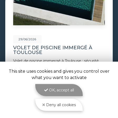
29/06/2026
CONSTRUCTION PISCINE
MAÇONNÉE À TOULOUSE
Construction piscine maçonnée à Toulouse : un
bassin solide et sur mesure signé ATOLL
PISCINES La
construction piscine maçonnée à
This site uses cookies and gives you control over
Toulouse
est le cœur de métier d'ATOLL
what you want to activate
PISCINES…
OK, accept all
Toute l'actualité
Deny all cookies