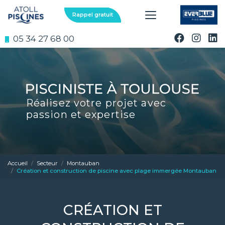
Aller
au
Rappel gratuit
contenu
principal
05 34 27 68 00
Réalisez votre projet avec
passion et expertise
Accueil
Secteur
Montauban
Création et construction de piscine avec plage immergée Montauban
CRÉATION ET