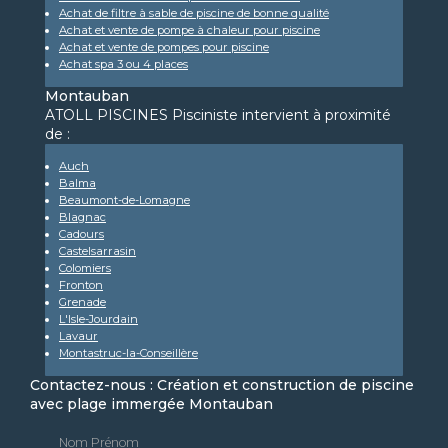
Achat de filtre à sable de piscine de bonne qualité
Achat et vente de pompe à chaleur pour piscine
Achat et vente de pompes pour piscine
Achat spa 3 ou 4 places
Montauban
ATOLL PISCINES Pisciniste intervient à proximité
de :
Auch
Balma
Beaumont-de-Lomagne
Blagnac
Cadours
Castelsarrasin
Colomiers
Fronton
Grenade
L'Isle-Jourdain
Lavaur
Montastruc-la-Conseillère
Contactez-nous : Création et construction de piscine
avec plage immergée Montauban
Nom Prénom