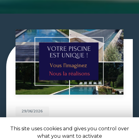
29/06/2026
VOLET DE PISCINE IMMERGÉ À
TOULOUSE
This site uses cookies and gives you control over
what you want to activate
Volet de piscine immergé à Toulouse : sécurité,