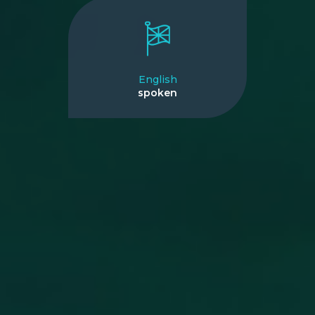
English
spoken