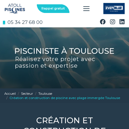
Aller
au
Rappel gratuit
contenu
principal
05 34 27 68 00
Réalisez votre projet avec
passion et expertise
Accueil
Secteur
Toulouse
Création et construction de piscine avec plage immergée Toulouse
CRÉATION ET