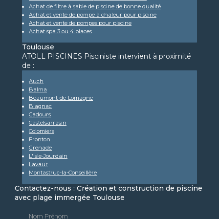
Achat de filtre à sable de piscine de bonne qualité
Achat et vente de pompe à chaleur pour piscine
Achat et vente de pompes pour piscine
Achat spa 3 ou 4 places
Toulouse
ATOLL PISCINES Pisciniste intervient à proximité
de :
Auch
Balma
Beaumont-de-Lomagne
Blagnac
Cadours
Castelsarrasin
Colomiers
Fronton
Grenade
L'Isle-Jourdain
Lavaur
Montastruc-la-Conseillère
Contactez-nous : Création et construction de piscine
avec plage immergée Toulouse
Nom Prénom