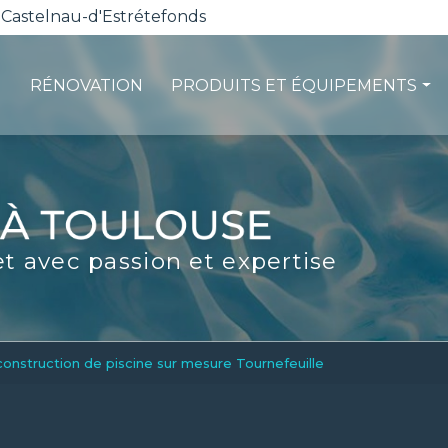
 Castelnau-d'Estrétefonds
RÉNOVATION
PRODUITS ET ÉQUIPEMENTS
ction
Les pompes à chaleur
té
La filtration
ité
Les robots piscines
et avec passion et expertise
d'entretien
Volets et sécurité
La stérilisation
Les abris
Spas-Balnéo
construction de piscine sur mesure Tournefeuille