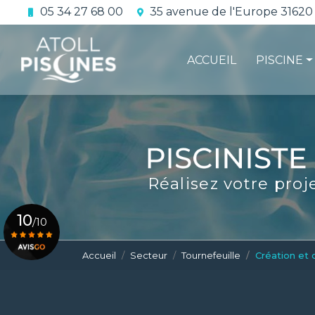
Aller
05 34 27 68 00
35 avenue de l'Europe 31620
au
Navigation principale
contenu
principal
ACCUEIL
PISCINE
La constru
L'étanchéi
La conform
Réalisez votre proj
Le contrat 
10
/10
Accueil
Secteur
Tournefeuille
Création et 
Voir le certificat