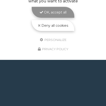
what you want to activate
Construction piscine maçonnée à Toulouse : un
bassin solide et sur mesure signé ATOLL
PISCINES La
construction piscine maçonnée à
OK, accept all
Toulouse
est le cœur de métier d'ATOLL
PISCINES…
Deny all cookies
Toute l'actualité
PERSONALIZE
PRIVACY POLICY
GOOGLE REVIEWS LIST
Mr.