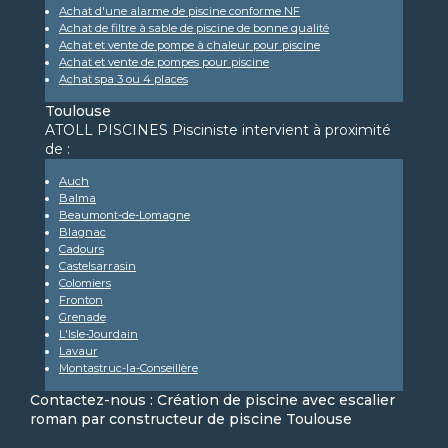
Achat d'une alarme de piscine conforme NF
Achat de filtre à sable de piscine de bonne qualité
Achat et vente de pompe à chaleur pour piscine
Achat et vente de pompes pour piscine
Achat spa 3 ou 4 places
Toulouse
ATOLL PISCINES Pisciniste intervient à proximité
de :
Auch
Balma
Beaumont-de-Lomagne
Blagnac
Cadours
Castelsarrasin
Colomiers
Fronton
Grenade
L'Isle-Jourdain
Lavaur
Montastruc-la-Conseillère
Contactez-nous : Création de piscine avec escalier
roman par constructeur de piscine Toulouse
Nom Prénom