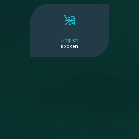
English
spoken