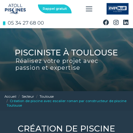
Aller
au
Rappel gratuit
contenu
principal
05 34 27 68 00
Réalisez votre projet avec
passion et expertise
Accueil
Secteur
Toulouse
Création de piscine avec escalier roman par constructeur de piscine
Toulouse
CRÉATION DE PISCINE