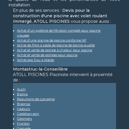
installation.
En plus de ses services :
Devis pour la
construction d'une piscine avec volet roulant
immergé, ATOLL PISCINES
vous propose aussi :
Achat d'un système de filtration complet pour piscine
creusée
Achat d'une alarme de piscine conforme NF
Achat de filtre à sable de piscine de bonne qualité
Achat et vente de pompe à chaleur pour piscine
Achat et vente de pompes pour piscine
Achat spa 3 ou 4 places
Montastruc-la-Conseillère
ATOLL PISCINES Pisciniste intervient à proximité
de :
Auch
Balma
Beaumont-de-Lomagne
Blagnac
Cadours
Castelsarrasin
Colomiers
Fronton
Grenade