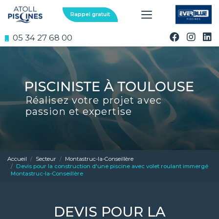
Aller
au
Rappel gratuit
contenu
principal
05 34 27 68 00
Réalisez votre projet avec
passion et expertise
Accueil
Secteur
Montastruc-la-Conseillère
Devis pour la construction d'une piscine avec volet roulant immergé
Montastruc-la-Conseillère
DEVIS POUR LA