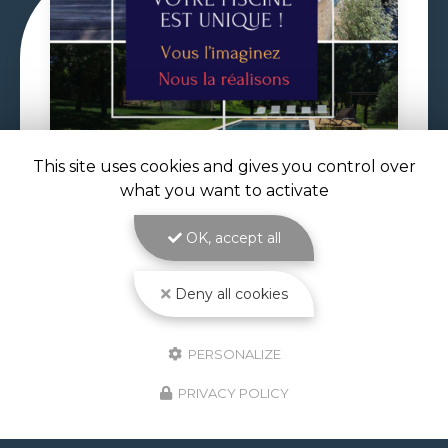
This site uses cookies and gives you control over
what you want to activate
29/06/2026
VOLET DE PISCINE IMMERGÉ À
OK, accept all
TOULOUSE
Volet de piscine immergé à Toulouse : sécurité,
Deny all cookies
confort et esthétique parfaite avec ATOLL
PISCINES Le
volet de piscine immergé à
Toulouse
est la solution de protection et de…
PERSONALIZE
Toute l'actualité
PRIVACY POLICY