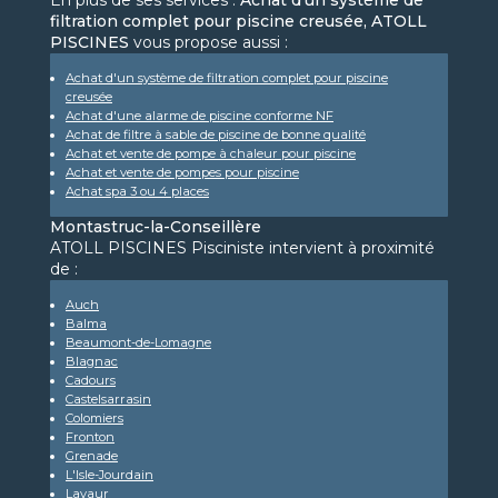
En plus de ses services :
Achat d'un système de
filtration complet pour piscine creusée, ATOLL
PISCINES
vous propose aussi :
Achat d'un système de filtration complet pour piscine
creusée
Achat d'une alarme de piscine conforme NF
Achat de filtre à sable de piscine de bonne qualité
Achat et vente de pompe à chaleur pour piscine
Achat et vente de pompes pour piscine
Achat spa 3 ou 4 places
Montastruc-la-Conseillère
ATOLL PISCINES Pisciniste intervient à proximité
de :
Auch
Balma
Beaumont-de-Lomagne
Blagnac
Cadours
Castelsarrasin
Colomiers
Fronton
Grenade
L'Isle-Jourdain
Lavaur