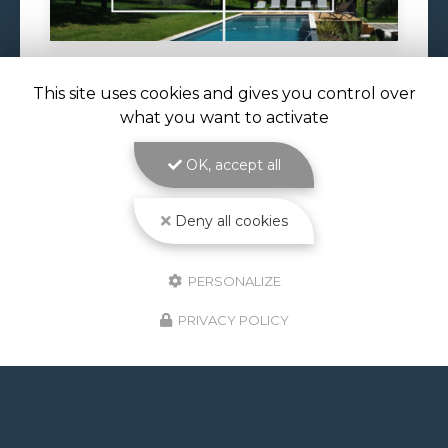
This site uses cookies and gives you control over
29/06/2026
what you want to activate
VOLET DE PISCINE IMMERGÉ À
TOULOUSE
OK, accept all
Volet de piscine immergé à Toulouse : sécurité,
confort et esthétique parfaite avec ATOLL
PISCINES Le
volet de piscine immergé à
Deny all cookies
Toulouse
est la solution de protection et de…
Toute l'actualité
PERSONALIZE
PRIVACY POLICY