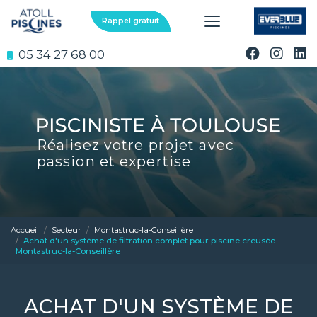
Aller
au
Rappel gratuit
contenu
principal
05 34 27 68 00
Réalisez votre projet avec
passion et expertise
Accueil
Secteur
Montastruc-la-Conseillère
Achat d'un système de filtration complet pour piscine creusée
Montastruc-la-Conseillère
ACHAT D'UN SYSTÈME DE