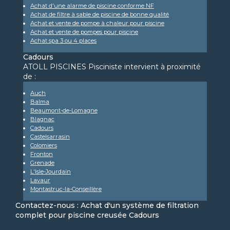
Achat d'une alarme de piscine conforme NF
Achat de filtre à sable de piscine de bonne qualité
Achat et vente de pompe à chaleur pour piscine
Achat et vente de pompes pour piscine
Achat spa 3 ou 4 places
Cadours
ATOLL PISCINES Pisciniste intervient à proximité
de :
Auch
Balma
Beaumont-de-Lomagne
Blagnac
Cadours
Castelsarrasin
Colomiers
Fronton
Grenade
L'Isle-Jourdain
Lavaur
Montastruc-la-Conseillère
Contactez-nous : Achat d'un système de filtration
complet pour piscine creusée Cadours
Nom Prénom