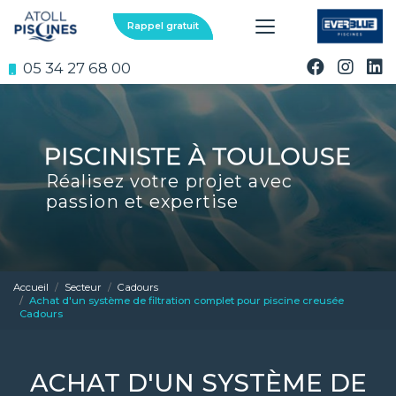
Aller
au
Rappel gratuit
contenu
principal
05 34 27 68 00
Réalisez votre projet avec
passion et expertise
Accueil
Secteur
Cadours
Achat d'un système de filtration complet pour piscine creusée
Cadours
ACHAT D'UN SYSTÈME DE