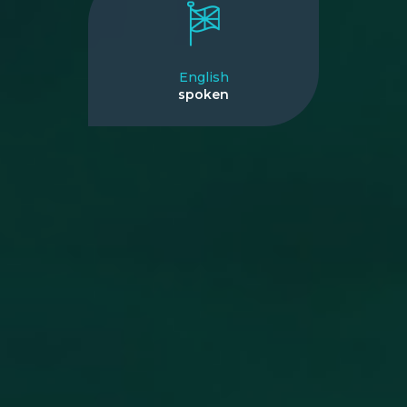
English
spoken