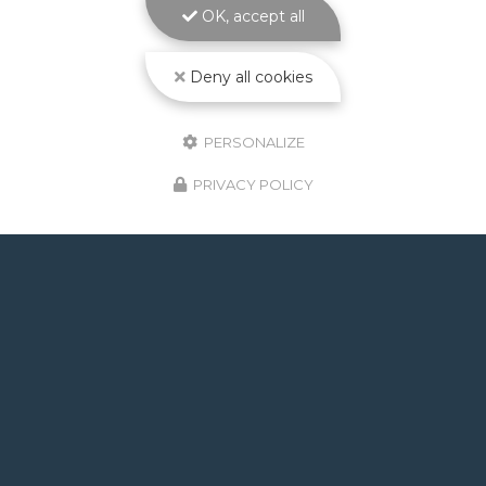
OK, accept all
Toulouse
est le cœur de métier d'ATOLL
PISCINES…
Deny all cookies
Toute l'actualité
PERSONALIZE
PRIVACY POLICY
GOOGLE REVIEWS LIST
Mr.
il y a un mois
Post de juin 2026 : J'ai rappelé Fabien pour : - un
problème d'ampoule qui ne fonctionnait pas, il est