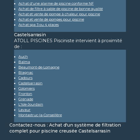
Achat d'une alarme de piscine conforme NF
Achat de filtre à sable de piscine de bonne qualité
Achat et vente de pompe à chaleur pour piscine
Achat et vente de pompes pour piscine
Achat spa 3 ou 4 places
Castelsarrasin
ATOLL PISCINES Pisciniste intervient à proximité
de :
Auch
Balma
Beaumont-de-Lomagne
Blagnac
Cadours
Castelsarrasin
Colomiers
Fronton
Grenade
L'Isle-Jourdain
Lavaur
Montastruc-la-Conseillère
Contactez-nous : Achat d'un système de filtration
complet pour piscine creusée Castelsarrasin
Nom Prénom