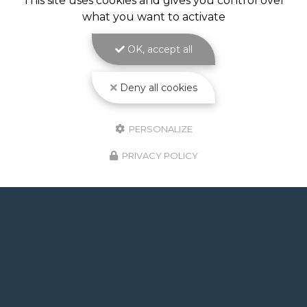
This site uses cookies and gives you control over
TOULOUSE
what you want to activate
Volet de piscine immergé à Toulouse : sécurité,
confort et esthétique parfaite avec ATOLL
OK, accept all
PISCINES Le
volet de piscine immergé à
Toulouse
est la solution de protection et de…
Deny all cookies
Toute l'actualité
PERSONALIZE
PRIVACY POLICY
GOOGLE REVIEWS LIST
Mr.