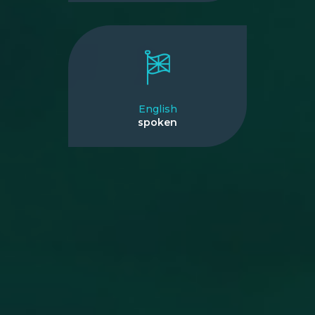
English
spoken