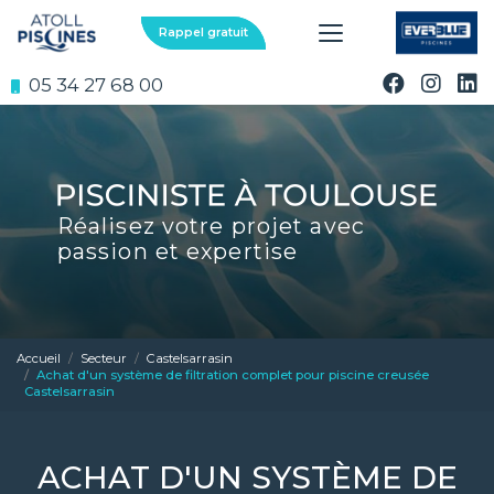
Aller
au
Rappel gratuit
contenu
principal
05 34 27 68 00
Réalisez votre projet avec
passion et expertise
Accueil
Secteur
Castelsarrasin
Achat d'un système de filtration complet pour piscine creusée
Castelsarrasin
ACHAT D'UN SYSTÈME DE