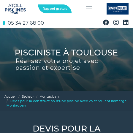
Aller
au
Rappel gratuit
contenu
principal
05 34 27 68 00
Réalisez votre projet avec
passion et expertise
Accueil
Secteur
Montauban
Devis pour la construction d'une piscine avec volet roulant immergé
Montauban
DEVIS POUR LA