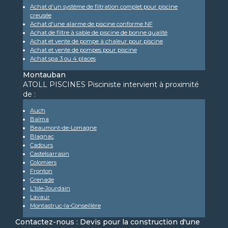
Achat d'un système de filtration complet pour piscine
creusée
Achat d'une alarme de piscine conforme NF
Achat de filtre à sable de piscine de bonne qualité
Achat et vente de pompe à chaleur pour piscine
Achat et vente de pompes pour piscine
Achat spa 3 ou 4 places
Montauban
ATOLL PISCINES Pisciniste intervient à proximité
de :
Auch
Balma
Beaumont-de-Lomagne
Blagnac
Cadours
Castelsarrasin
Colomiers
Fronton
Grenade
L'Isle-Jourdain
Lavaur
Montastruc-la-Conseillère
Contactez-nous : Devis pour la construction d'une