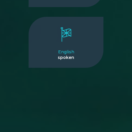
English
spoken