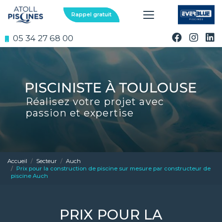
Aller
au
Rappel gratuit
contenu
principal
05 34 27 68 00
Réalisez votre projet avec
passion et expertise
Accueil
Secteur
Auch
Prix pour la construction de piscine sur mesure par constructeur de
piscine Auch
PRIX POUR LA