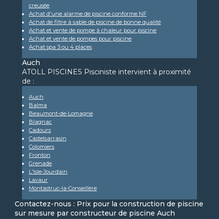
creusée
Achat d'une alarme de piscine conforme NF
Achat de filtre à sable de piscine de bonne qualité
Achat et vente de pompe à chaleur pour piscine
Achat et vente de pompes pour piscine
Achat spa 3 ou 4 places
Auch
ATOLL PISCINES Pisciniste intervient à proximité
de :
Auch
Balma
Beaumont-de-Lomagne
Blagnac
Cadours
Castelsarrasin
Colomiers
Fronton
Grenade
L'Isle-Jourdain
Lavaur
Montastruc-la-Conseillère
Contactez-nous : Prix pour la construction de piscine
sur mesure par constructeur de piscine Auch