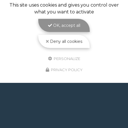
VOLET DE PISCINE IMMERGÉ À
This site uses cookies and gives you control over
TOULOUSE
what you want to activate
Volet de piscine immergé à Toulouse : sécurité,
confort et esthétique parfaite avec ATOLL
OK, accept all
PISCINES Le
volet de piscine immergé à
Toulouse
est la solution de protection et de…
Deny all cookies
Toute l'actualité
PERSONALIZE
PRIVACY POLICY
GOOGLE REVIEWS LIST
Mr.