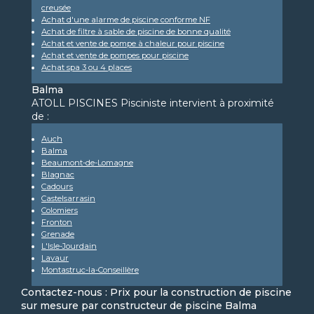
creusée
Achat d'une alarme de piscine conforme NF
Achat de filtre à sable de piscine de bonne qualité
Achat et vente de pompe à chaleur pour piscine
Achat et vente de pompes pour piscine
Achat spa 3 ou 4 places
Balma
ATOLL PISCINES Pisciniste intervient à proximité
de :
Auch
Balma
Beaumont-de-Lomagne
Blagnac
Cadours
Castelsarrasin
Colomiers
Fronton
Grenade
L'Isle-Jourdain
Lavaur
Montastruc-la-Conseillère
Contactez-nous : Prix pour la construction de piscine
sur mesure par constructeur de piscine Balma