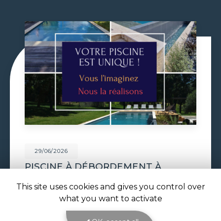
29/06/2026
VOLET DE PISCINE IMMERGÉ À
TOULOUSE
This site uses cookies and gives you control over
Volet de piscine immergé à Toulouse : sécurité,
what you want to activate
confort et esthétique parfaite avec ATOLL
PISCINES Le
volet de piscine immergé à
Toulouse
est la solution de protection et de…