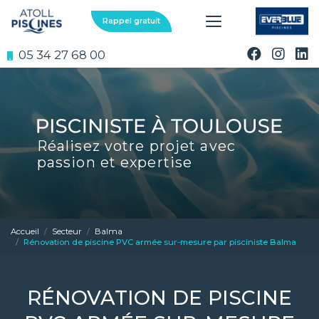
Aller
au
Rappel gratuit
contenu
principal
05 34 27 68 00
Réalisez votre projet avec
passion et expertise
Accueil
Secteur
Balma
Rénovation de piscine PVC armée sur-mesure par pisciniste Balma
RÉNOVATION DE PISCINE