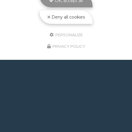
OK, accept all
Toute l'actualité
Deny all cookies
PERSONALIZE
PRIVACY POLICY
GOOGLE REVIEWS LIST
Mr.
il y a un mois
Post de juin 2026 : J'ai rappelé Fabien pour : - un
problème d'ampoule qui ne fonctionnait pas, il est
intervenu en moins de 24h avec réponse le soir de
la constatation malgré l'heure tardive ! Et au final,