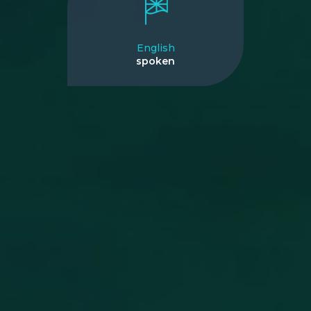
English
spoken