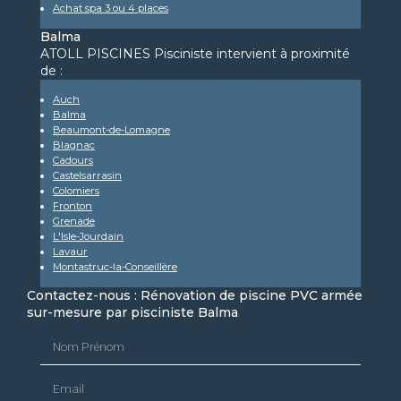
Achat spa 3 ou 4 places
Balma
ATOLL PISCINES Pisciniste intervient à proximité
de :
Auch
Balma
Beaumont-de-Lomagne
Blagnac
Cadours
Castelsarrasin
Colomiers
Fronton
Grenade
L'Isle-Jourdain
Lavaur
Montastruc-la-Conseillère
Contactez-nous : Rénovation de piscine PVC armée
sur-mesure par pisciniste Balma
Nom Prénom
Email