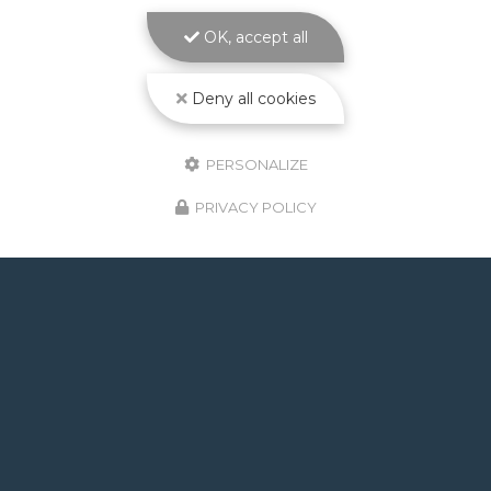
bassin solide et sur mesure signé ATOLL
PISCINES La
construction piscine maçonnée à
OK, accept all
Toulouse
est le cœur de métier d'ATOLL
PISCINES…
Deny all cookies
Toute l'actualité
PERSONALIZE
PRIVACY POLICY
GOOGLE REVIEWS LIST
Mr.
il y a un mois