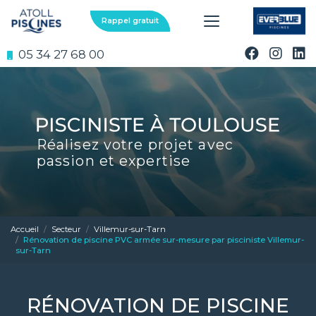
Aller
au
Rappel gratuit
contenu
principal
05 34 27 68 00
Réalisez votre projet avec
passion et expertise
Accueil
Secteur
Villemur-sur-Tarn
Rénovation de piscine PVC armée sur-mesure par pisciniste Villemur-
sur-Tarn
RÉNOVATION DE PISCINE