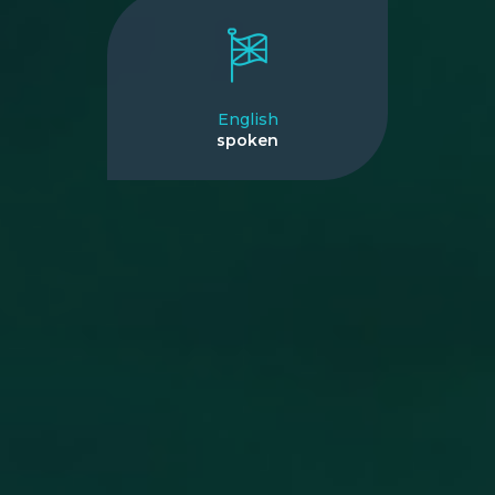
English
spoken