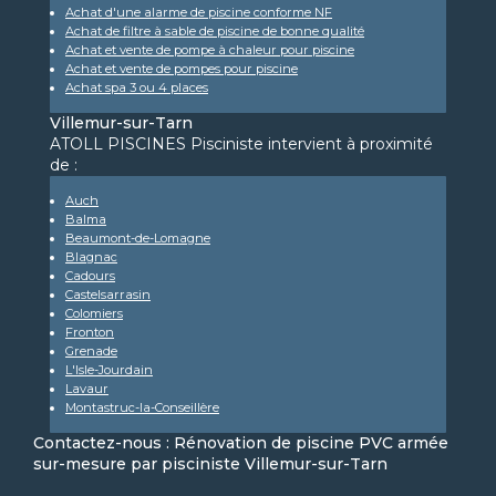
Achat d'une alarme de piscine conforme NF
Achat de filtre à sable de piscine de bonne qualité
Achat et vente de pompe à chaleur pour piscine
Achat et vente de pompes pour piscine
Achat spa 3 ou 4 places
Villemur-sur-Tarn
ATOLL PISCINES Pisciniste intervient à proximité
de :
Auch
Balma
Beaumont-de-Lomagne
Blagnac
Cadours
Castelsarrasin
Colomiers
Fronton
Grenade
L'Isle-Jourdain
Lavaur
Montastruc-la-Conseillère
Contactez-nous : Rénovation de piscine PVC armée
sur-mesure par pisciniste Villemur-sur-Tarn
Nom Prénom