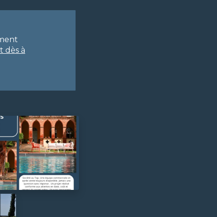
ément
t dès à