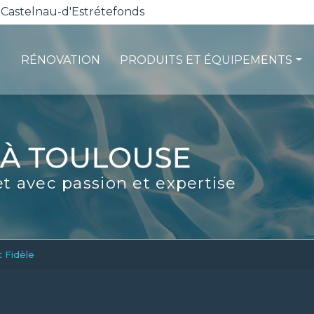
 Castelnau-d'Estrétefonds
RÉNOVATION
PRODUITS ET ÉQUIPEMENTS
ction
Les pompes à chaleur
té
La filtration
ité
Les robots piscines
et avec passion et expertise
d'entretien
Volets et sécurité
La stérilisation
Les abris
Spas-Balnéo
t Fidèle