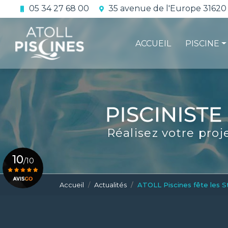
Aller
05 34 27 68 00
35 avenue de l'Europe 31620
au
Navigation principale
contenu
principal
ACCUEIL
PISCINE
La constru
L'étanchéi
La conform
Réalisez votre proj
Le contrat 
10
/10
Accueil
Actualités
ATOLL Piscines fête les S
Voir le certificat