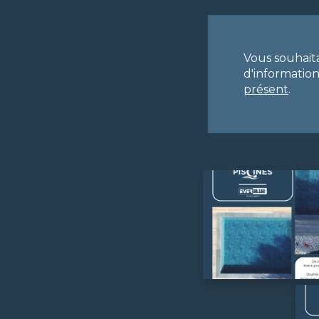
Vous souhait
d'informatio
présent
.