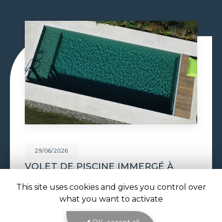
29/06/2026
CONSTRUCTION PISCINE
MAÇONNÉE À TOULOUSE
This site uses cookies and gives you control over
Construction piscine maçonnée à Toulouse : un
what you want to activate
bassin solide et sur mesure signé ATOLL
PISCINES La
construction piscine maçonnée à
Toulouse
est le cœur de métier d'ATOLL