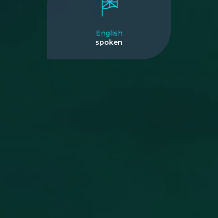
English
spoken