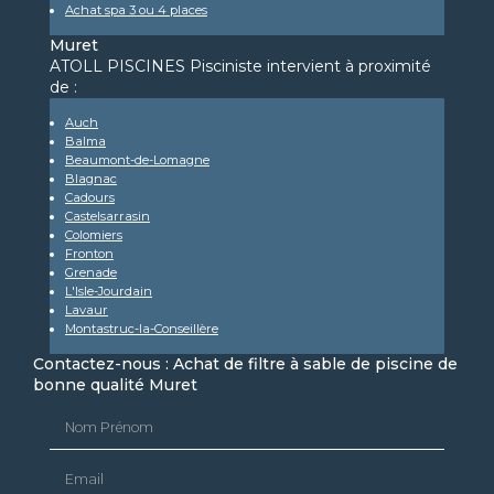
Achat spa 3 ou 4 places
Muret
ATOLL PISCINES Pisciniste intervient à proximité
de :
Auch
Balma
Beaumont-de-Lomagne
Blagnac
Cadours
Castelsarrasin
Colomiers
Fronton
Grenade
L'Isle-Jourdain
Lavaur
Montastruc-la-Conseillère
Contactez-nous : Achat de filtre à sable de piscine de
bonne qualité Muret
Nom Prénom
Email