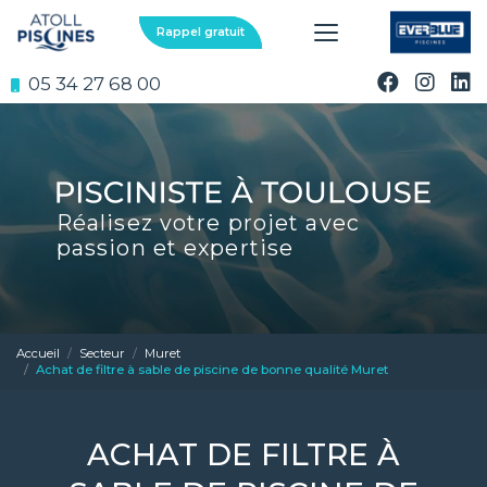
Aller
au
Rappel gratuit
contenu
principal
05 34 27 68 00
Réalisez votre projet avec
passion et expertise
Accueil
Secteur
Muret
Achat de filtre à sable de piscine de bonne qualité Muret
ACHAT DE FILTRE À