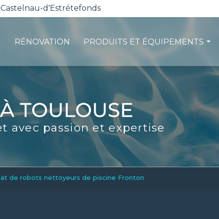
 Castelnau-d'Estrétefonds
RÉNOVATION
PRODUITS ET ÉQUIPEMENTS
ction
Les pompes à chaleur
té
La filtration
ité
Les robots piscines
et avec passion et expertise
d'entretien
Volets et sécurité
La stérilisation
Les abris
Spas-Balnéo
hat de robots nettoyeurs de piscine Fronton