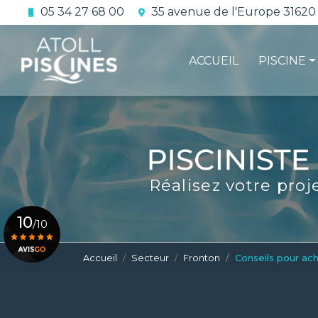
Aller
05 34 27 68 00
35 avenue de l'Europe 31620
au
Navigation principale
contenu
principal
ACCUEIL
PISCINE
La constru
L'étanchéi
La conform
Réalisez votre proj
Le contrat 
10
/10
Accueil
Secteur
Fronton
Conseils pour ac
Voir le certificat