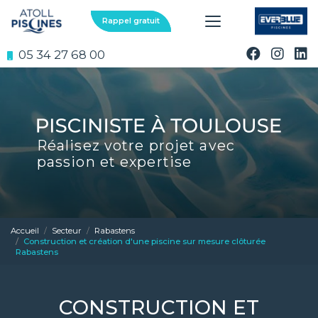
Aller
au
Rappel gratuit
contenu
principal
05 34 27 68 00
Réalisez votre projet avec
passion et expertise
Accueil
Secteur
Rabastens
Construction et création d'une piscine sur mesure clôturée
Rabastens
CONSTRUCTION ET