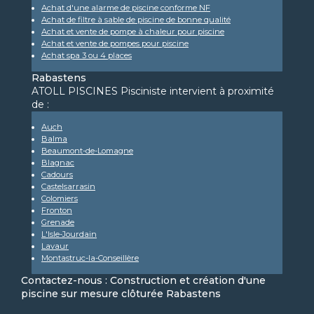
Achat d'une alarme de piscine conforme NF
Achat de filtre à sable de piscine de bonne qualité
Achat et vente de pompe à chaleur pour piscine
Achat et vente de pompes pour piscine
Achat spa 3 ou 4 places
Rabastens
ATOLL PISCINES Pisciniste intervient à proximité
de :
Auch
Balma
Beaumont-de-Lomagne
Blagnac
Cadours
Castelsarrasin
Colomiers
Fronton
Grenade
L'Isle-Jourdain
Lavaur
Montastruc-la-Conseillère
Contactez-nous : Construction et création d'une
piscine sur mesure clôturée Rabastens
Nom Prénom