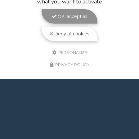
what you want to activate
au cœur de votre jardin avec ATOLL PISCINES
Réaliser une
piscine à débordement à Toulouse
,
c'est choisir l'élégance absolue pour…
OK, accept all
Toute l'actualité
Deny all cookies
PERSONALIZE
PRIVACY POLICY
GOOGLE REVIEWS LIST
Mr.
il y a un mois
Post de juin 2026 : J'ai rappelé Fabien pour : - un