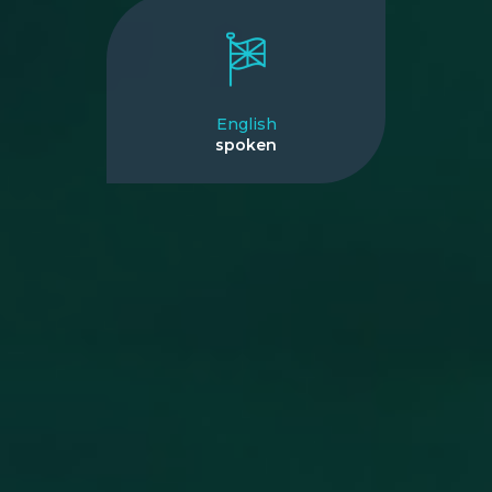
English
spoken