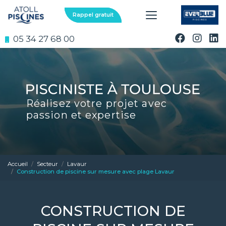
Aller
au
Rappel gratuit
contenu
principal
05 34 27 68 00
Réalisez votre projet avec
passion et expertise
Accueil
Secteur
Lavaur
Construction de piscine sur mesure avec plage Lavaur
CONSTRUCTION DE