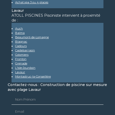
Achat spa 3 ou 4 places
Lavaur
ATOLL PISCINES Pisciniste intervient à proximité
de :
Auch
Balma
Beaumont-de-Lomagne
Blagnac
Cadours
Castelsarrasin
Colomiers
Fronton
Grenade
L'Isle-Jourdain
Lavaur
Montastruc-la-Conseillère
Contactez-nous : Construction de piscine sur mesure
avec plage Lavaur
Nom Prénom
Email