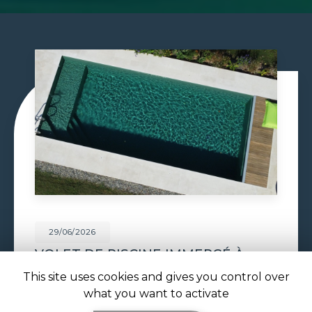
29/06/2026
CONSTRUCTION PISCINE
MAÇONNÉE À TOULOUSE
This site uses cookies and gives you control over
Construction piscine maçonnée à Toulouse : un
what you want to activate
bassin solide et sur mesure signé ATOLL