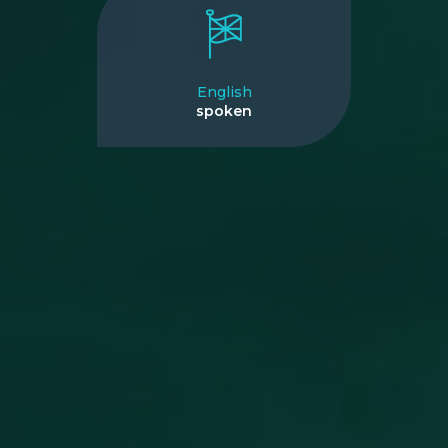
English
spoken