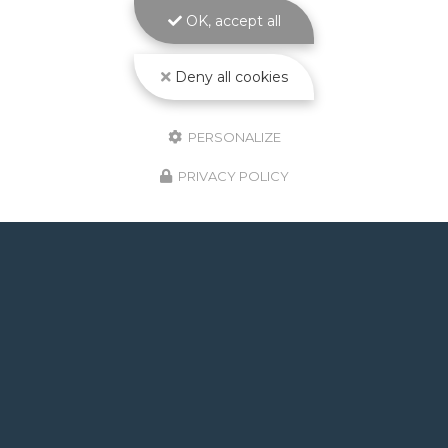
PISCINES La
construction piscine maçonnée à
OK, accept all
Toulouse
est le cœur de métier d'ATOLL
PISCINES…
Deny all cookies
Toute l'actualité
PERSONALIZE
PRIVACY POLICY
GOOGLE REVIEWS LIST
Mr.
il y a un mois
Post de juin 2026 : J'ai rappelé Fabien pour : - un