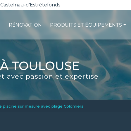
 Castelnau-d'Estrétefonds
RÉNOVATION
PRODUITS ET ÉQUIPEMENTS
ction
Les pompes à chaleur
té
La filtration
ité
Les robots piscines
et avec passion et expertise
d'entretien
Volets et sécurité
La stérilisation
Les abris
Spas-Balnéo
e piscine sur mesure avec plage Colomiers