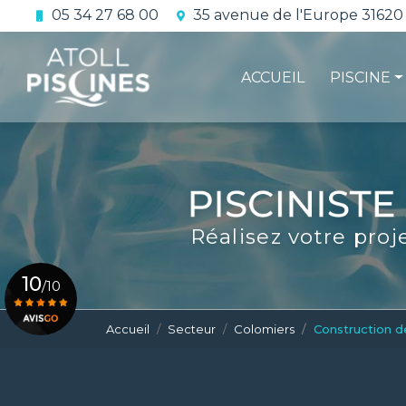
Aller
05 34 27 68 00
35 avenue de l'Europe 31620
au
Navigation principale
contenu
principal
ACCUEIL
PISCINE
La constru
L'étanchéi
La conform
Réalisez votre proj
Le contrat 
10
/10
Accueil
Secteur
Colomiers
Construction d
Voir le certificat