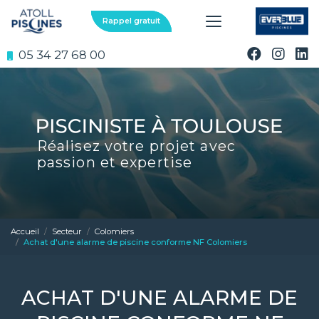
Aller
au
Rappel gratuit
contenu
principal
05 34 27 68 00
Réalisez votre projet avec
passion et expertise
Accueil
Secteur
Colomiers
Achat d'une alarme de piscine conforme NF Colomiers
ACHAT D'UNE ALARME DE