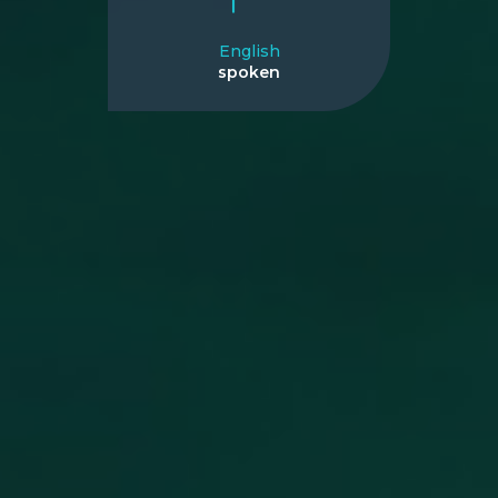
English
spoken