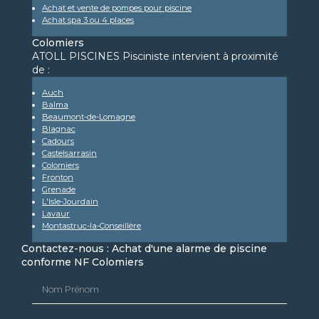
Achat et vente de pompes pour piscine
Achat spa 3 ou 4 places
Colomiers
ATOLL PISCINES Pisciniste intervient à proximité
de :
Auch
Balma
Beaumont-de-Lomagne
Blagnac
Cadours
Castelsarrasin
Colomiers
Fronton
Grenade
L'Isle-Jourdain
Lavaur
Montastruc-la-Conseillère
Contactez-nous : Achat d'une alarme de piscine
conforme NF Colomiers
Nom Prénom
Email