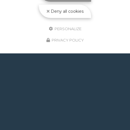
Toute l'actualité
Deny all cookies
PERSONALIZE
PRIVACY POLICY
GOOGLE REVIEWS LIST
Mr.
il y a un mois
Post de juin 2026 : J'ai rappelé Fabien pour : - un
problème d'ampoule qui ne fonctionnait pas, il est
intervenu en moins de 24h avec réponse le soir de
la constatation malgré l'heure tardive ! Et au final,
c'était rien, fort heureusement. - un problème