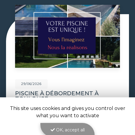
29/06/2026
VOLET DE PISCINE IMMERGÉ À
TOULOUSE
This site uses cookies and gives you control over
Volet de piscine immergé à Toulouse : sécurité,
confort et esthétique parfaite avec ATOLL
what you want to activate
PISCINES Le
volet de piscine immergé à
Toulouse
est la solution de protection et de…
OK, accept all