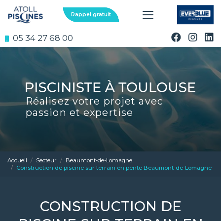
Aller
au
Rappel gratuit
contenu
principal
05 34 27 68 00
Réalisez votre projet avec
passion et expertise
Accueil
Secteur
Beaumont-de-Lomagne
Construction de piscine sur terrain en pente Beaumont-de-Lomagne
CONSTRUCTION DE