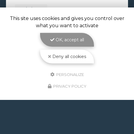
29/06/2026
PISCINE À DÉBORDEMENT À
This site uses cookies and gives you control over
TOULOUSE
what you want to activate
Piscine à débordement à Toulouse : l'effet miroir
au cœur de votre jardin avec ATOLL PISCINES
OK, accept all
Réaliser une
piscine à débordement à Toulouse
,
c'est choisir l'élégance absolue pour…
Deny all cookies
Toute l'actualité
PERSONALIZE
PRIVACY POLICY
GOOGLE REVIEWS LIST