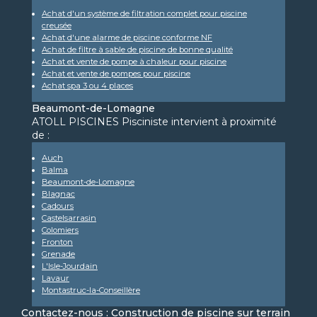
Achat d'un système de filtration complet pour piscine
creusée
Achat d'une alarme de piscine conforme NF
Achat de filtre à sable de piscine de bonne qualité
Achat et vente de pompe à chaleur pour piscine
Achat et vente de pompes pour piscine
Achat spa 3 ou 4 places
Beaumont-de-Lomagne
ATOLL PISCINES Pisciniste intervient à proximité
de :
Auch
Balma
Beaumont-de-Lomagne
Blagnac
Cadours
Castelsarrasin
Colomiers
Fronton
Grenade
L'Isle-Jourdain
Lavaur
Montastruc-la-Conseillère
Contactez-nous : Construction de piscine sur terrain