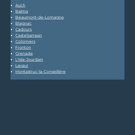
Auch
Balma
Beaumont-de-Lomagne
Blagnac
Cadours
Castelsarrasin
Colomiers
Fronton
Grenade
L'Isle-Jourdain
Lavaur
Montastruc-la-Conseillère