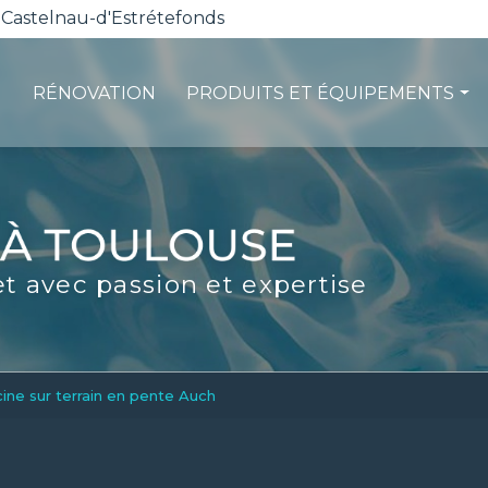
 Castelnau-d'Estrétefonds
RÉNOVATION
PRODUITS ET ÉQUIPEMENTS
ction
Les pompes à chaleur
té
La filtration
ité
Les robots piscines
et avec passion et expertise
d'entretien
Volets et sécurité
La stérilisation
Les abris
Spas-Balnéo
cine sur terrain en pente Auch