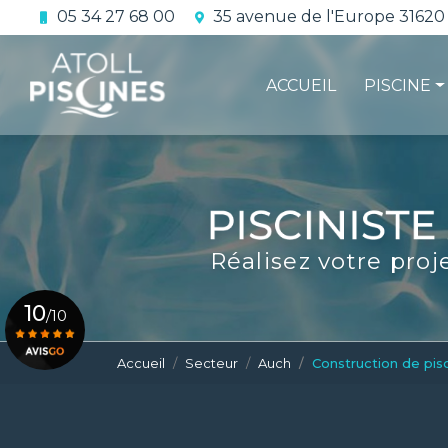
Aller
05 34 27 68 00
35 avenue de l'Europe 31620
au
Navigation principale
contenu
principal
ACCUEIL
PISCINE
La constru
L'étanchéi
La conform
Réalisez votre proj
Le contrat 
10
/10
Accueil
Secteur
Auch
Construction de pis
Voir le certificat