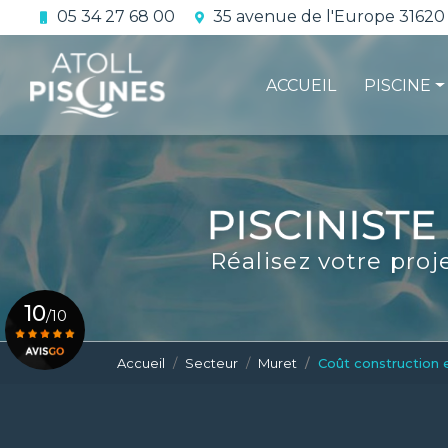
Aller
05 34 27 68 00
35 avenue de l'Europe 31620
au
Navigation principale
contenu
principal
ACCUEIL
PISCINE
La constru
L'étanchéi
La conform
Réalisez votre proj
Le contrat 
10
/10
Accueil
Secteur
Muret
Coût construction 
Voir le certificat