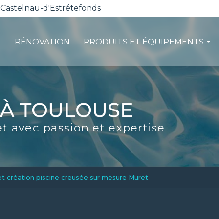
 Castelnau-d'Estrétefonds
RÉNOVATION
PRODUITS ET ÉQUIPEMENTS
ction
Les pompes à chaleur
té
La filtration
ité
Les robots piscines
et avec passion et expertise
d'entretien
Volets et sécurité
La stérilisation
Les abris
Spas-Balnéo
et création piscine creusée sur mesure Muret