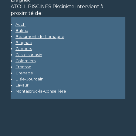
ATOLL PISCINES Pisciniste intervient à
proximité de :
Auch
Balma
Beaumont-de-Lomagne
Blagnac
Cadours
Castelsarrasin
Colomiers
Fronton
Grenade
L'Isle-Jourdain
Lavaur
Montastruc-la-Conseillère