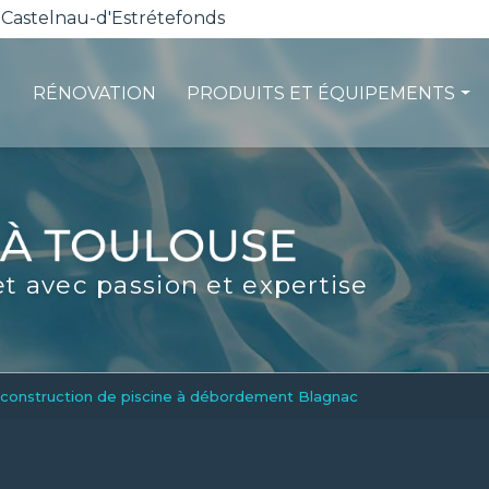
 Castelnau-d'Estrétefonds
RÉNOVATION
PRODUITS ET ÉQUIPEMENTS
ction
Les pompes à chaleur
té
La filtration
ité
Les robots piscines
et avec passion et expertise
d'entretien
Volets et sécurité
La stérilisation
Les abris
Spas-Balnéo
 construction de piscine à débordement Blagnac