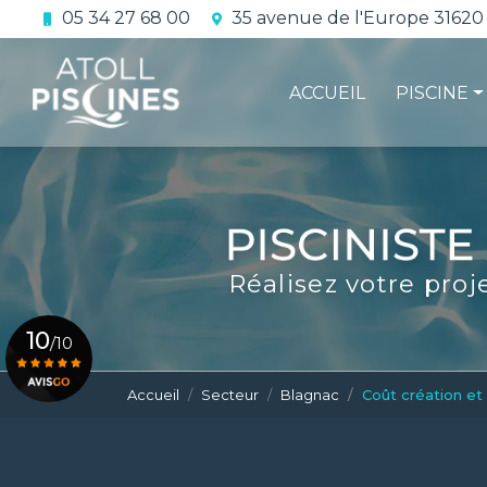
Aller
05 34 27 68 00
35 avenue de l'Europe 31620
au
Navigation principale
contenu
principal
ACCUEIL
PISCINE
La constru
L'étanchéi
La conform
Réalisez votre proj
Le contrat 
10
/10
Accueil
Secteur
Blagnac
Coût création et
Voir le certificat