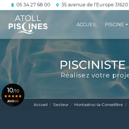
Aller
05 34 27 68 00
35 avenue de l'Europe 31620
au
Navigation principale
contenu
principal
ACCUEIL
PISCINE
La constru
L'étanchéi
La conform
Réalisez votre proj
Le contrat 
10
/10
Accueil
Secteur
Montastruc-la-Conseillère
Voir le certificat