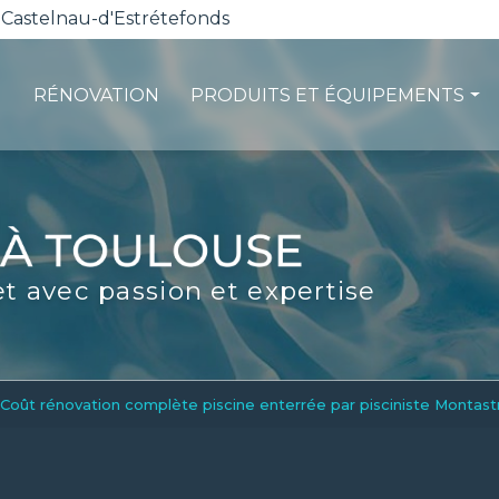
 Castelnau-d'Estrétefonds
RÉNOVATION
PRODUITS ET ÉQUIPEMENTS
ction
Les pompes à chaleur
té
La filtration
ité
Les robots piscines
et avec passion et expertise
d'entretien
Volets et sécurité
La stérilisation
Les abris
Spas-Balnéo
Coût rénovation complète piscine enterrée par pisciniste Montastr