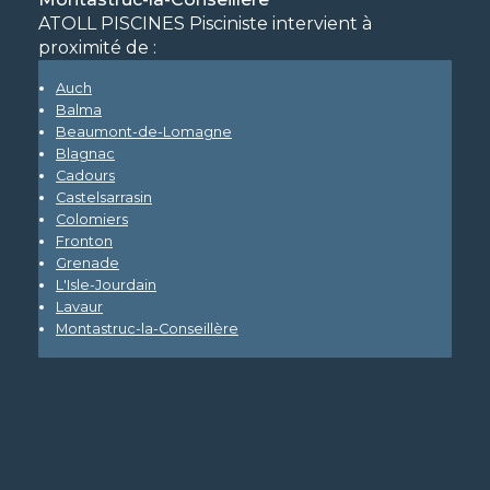
ATOLL PISCINES Pisciniste intervient à
proximité de :
Auch
Balma
Beaumont-de-Lomagne
Blagnac
Cadours
Castelsarrasin
Colomiers
Fronton
Grenade
L'Isle-Jourdain
Lavaur
Montastruc-la-Conseillère