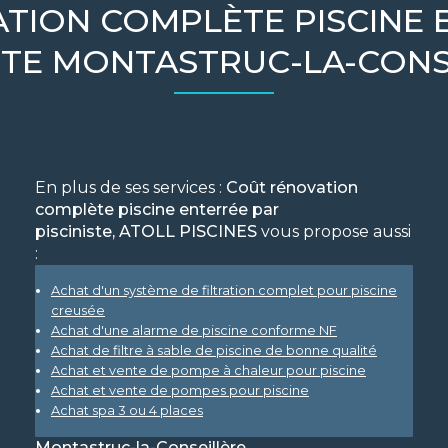
TION COMPLÈTE PISCINE 
ISTE MONTASTRUC-LA-CONS
En plus de ses services :
Coût rénovation
complète piscine enterrée par
pisciniste, ATOLL PISCINES
vous propose aussi
:
Achat d'un système de filtration complet pour piscine
creusée
Achat d'une alarme de piscine conforme NF
Achat de filtre à sable de piscine de bonne qualité
Achat et vente de pompe à chaleur pour piscine
Achat et vente de pompes pour piscine
Achat spa 3 ou 4 places
Montastruc-la-Conseillère