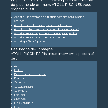
En plus de ses services :
Devis pour construction
de piscine clé en main, ATOLL PISCINES
vous
propose aussi :
Achat d'un système de filtration complet pour piscine
creusée
Achat d'une alarme de piscine conforme NF
Achat de filtre à sable de piscine de bonne qualité
Achat et vente de pompe à chaleur pour piscine
Achat et vente de pompes pour piscine
Achat spa 3 ou 4 places
Beaumont-de-Lomagne
ATOLL PISCINES Pisciniste intervient à proximité
de :
Auch
Balma
Beaumont-de-Lomagne
Blagnac
Cadours
Castelsarrasin
Colomiers
Fronton
Grenade
L'Isle-Jourdain
Lavaur