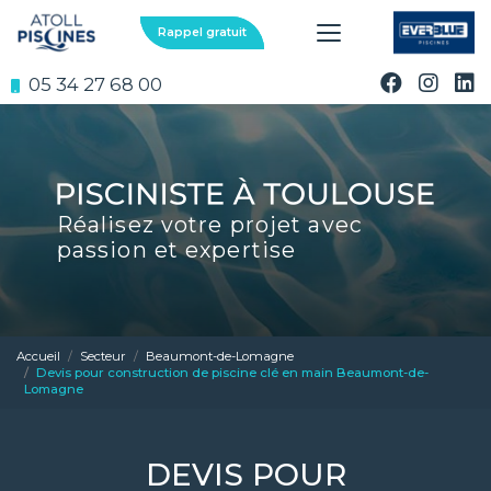
Aller
au
Rappel gratuit
contenu
principal
05 34 27 68 00
Réalisez votre projet avec
passion et expertise
Accueil
Secteur
Beaumont-de-Lomagne
Devis pour construction de piscine clé en main Beaumont-de-
Lomagne
DEVIS POUR