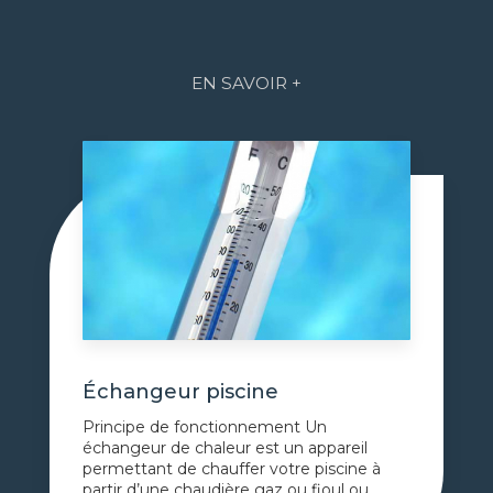
EN SAVOIR +
Échangeur piscine
Principe de fonctionnement Un
échangeur de chaleur est un appareil
permettant de chauffer votre piscine à
partir d’une chaudière gaz ou fioul ou