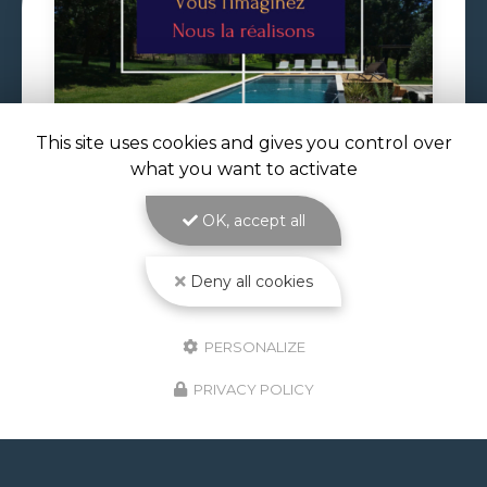
This site uses cookies and gives you control over
29/06/2026
what you want to activate
VOLET DE PISCINE IMMERGÉ À
TOULOUSE
OK, accept all
Volet de piscine immergé à Toulouse : sécurité,
confort et esthétique parfaite avec ATOLL
Deny all cookies
PISCINES Le
volet de piscine immergé à
Toulouse
est la solution de protection et de…
PERSONALIZE
Toute l'actualité
PRIVACY POLICY