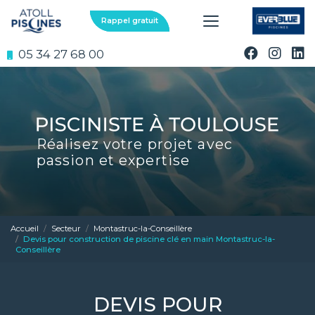
Aller
au
Rappel gratuit
contenu
principal
05 34 27 68 00
Réalisez votre projet avec
passion et expertise
Accueil
Secteur
Montastruc-la-Conseillère
Devis pour construction de piscine clé en main Montastruc-la-
Conseillère
DEVIS POUR