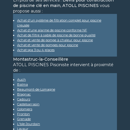
En plus de ses services :
Devis pour construction
de piscine clé en main, ATOLL PISCINES
vous
propose aussi :
Achat d'un système de filtration complet pour piscine
creusée
Achat d'une alarme de piscine conforme NF
Achat de filtre à sable de piscine de bonne qualité
Achat et vente de pompe à chaleur pour piscine
Achat et vente de pompes pour piscine
Achat spa 3 ou 4 places
Montastruc-la-Conseillère
ATOLL PISCINES Pisciniste intervient à proximité
de :
Auch
Balma
Beaumont-de-Lomagne
Blagnac
Cadours
Castelsarrasin
Colomiers
Fronton
Grenade
L'Isle-Jourdain
Lavaur