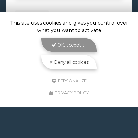
29/06/2026
This site uses cookies and gives you control over
PISCINE À DÉBORDEMENT À
TOULOUSE
what you want to activate
Piscine à débordement à Toulouse : l'effet miroir
OK, accept all
au cœur de votre jardin avec ATOLL PISCINES
Réaliser une
piscine à débordement à Toulouse
,
c'est choisir l'élégance absolue pour…
Deny all cookies
Toute l'actualité
PERSONALIZE
PRIVACY POLICY
GOOGLE REVIEWS LIST