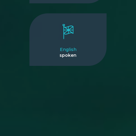
English
spoken