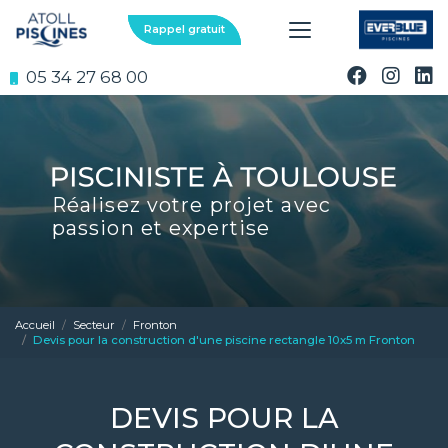
Aller
au
Rappel gratuit
contenu
principal
05 34 27 68 00
Réalisez votre projet avec
passion et expertise
Accueil
Secteur
Fronton
Devis pour la construction d'une piscine rectangle 10x5 m Fronton
DEVIS POUR LA