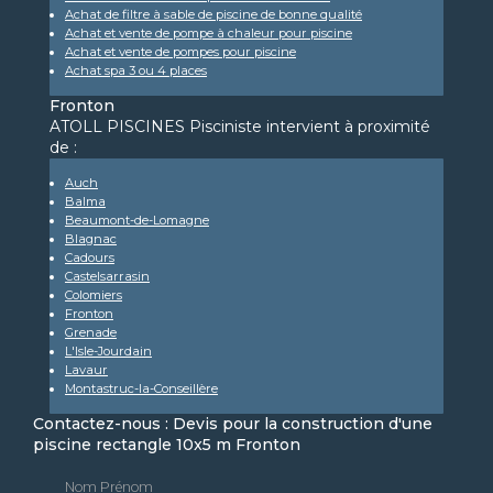
Achat de filtre à sable de piscine de bonne qualité
Achat et vente de pompe à chaleur pour piscine
Achat et vente de pompes pour piscine
Achat spa 3 ou 4 places
Fronton
ATOLL PISCINES Pisciniste intervient à proximité
de :
Auch
Balma
Beaumont-de-Lomagne
Blagnac
Cadours
Castelsarrasin
Colomiers
Fronton
Grenade
L'Isle-Jourdain
Lavaur
Montastruc-la-Conseillère
Contactez-nous : Devis pour la construction d'une
piscine rectangle 10x5 m Fronton
Nom Prénom