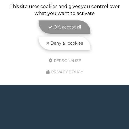
PISCINE À DÉBORDEMENT À
TOULOUSE
This site uses cookies and gives you control over
what you want to activate
Piscine à débordement à Toulouse : l'effet miroir
au cœur de votre jardin avec ATOLL PISCINES
Réaliser une
piscine à débordement à Toulouse
,
OK, accept all
c'est choisir l'élégance absolue pour…
Deny all cookies
Toute l'actualité
PERSONALIZE
PRIVACY POLICY
GOOGLE REVIEWS LIST
Mr.