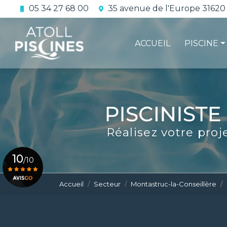
Aller
05 34 27 68 00
35 avenue de l'Europe 31620
au
Navigation principale
contenu
principal
ACCUEIL
PISCINE
La constru
L'étanchéi
La conform
Réalisez votre proj
Le contrat 
10
/10
Accueil
Secteur
Montastruc-la-Conseillère
Voir le certificat