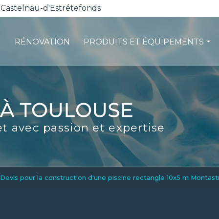
 Castelnau-d'Estrétefonds
RÉNOVATION
PRODUITS ET ÉQUIPEMENTS
ction
Les pompes à chaleur
té
La filtration
ité
Les robots piscines
et avec passion et expertise
d'entretien
Volets et sécurité
La stérilisation
Les abris
Spas-Balnéo
Devis pour la construction d'une piscine rectangle 10x5 m Montast