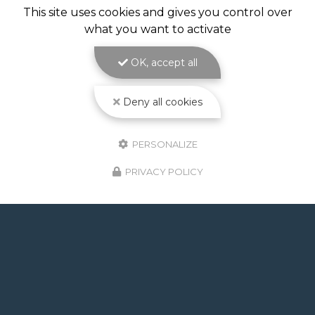
CONSTRUCTION PISCINE
This site uses cookies and gives you control over
MAÇONNÉE À TOULOUSE
what you want to activate
Construction piscine maçonnée à Toulouse : un
bassin solide et sur mesure signé ATOLL
OK, accept all
PISCINES La
construction piscine maçonnée à
Toulouse
est le cœur de métier d'ATOLL
PISCINES…
Deny all cookies
Toute l'actualité
PERSONALIZE
PRIVACY POLICY
GOOGLE REVIEWS LIST