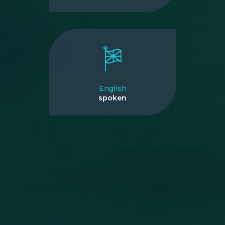
English
spoken