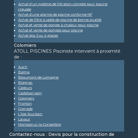
Achat d'un système de filtration complet pour piscine
creusée
Achat d'une alarme de piscine conforme NF
Achat de filtre à sable de piscine de bonne qualité
Achat et vente de pompe à chaleur pour piscine
Achat et vente de pompes pour piscine
Achat spa 3 ou 4 places
Colomiers
ATOLL PISCINES Pisciniste intervient à proximité
de :
Auch
Balma
Beaumont-de-Lomagne
Blagnac
Cadours
Castelsarrasin
Colomiers
Fronton
Grenade
L'Isle-Jourdain
Lavaur
Montastruc-la-Conseillère
Contactez-nous : Devis pour la construction de