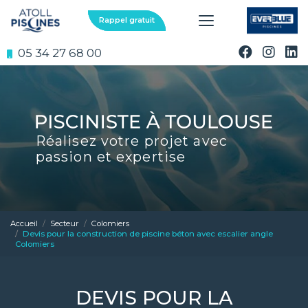
Aller
au
Rappel gratuit
contenu
principal
05 34 27 68 00
Réalisez votre projet avec
passion et expertise
Accueil
Secteur
Colomiers
Devis pour la construction de piscine béton avec escalier angle
Colomiers
DEVIS POUR LA