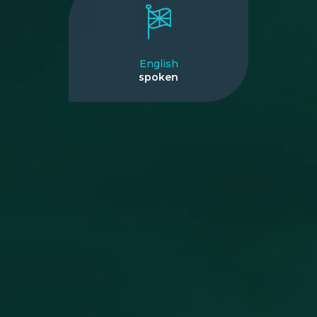
English
spoken