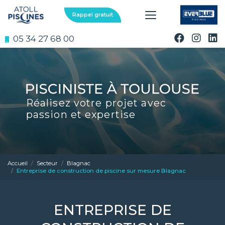
Aller
au
Rappel gratuit
contenu
principal
05 34 27 68 00
Réalisez votre projet avec
passion et expertise
Accueil
Secteur
Blagnac
Entreprise de construction de piscine sur mesure Blagnac
ENTREPRISE DE