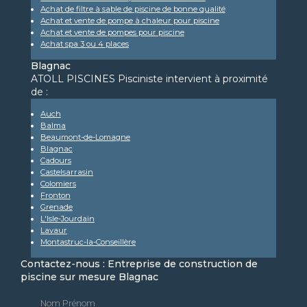
Achat de filtre à sable de piscine de bonne qualité
Achat et vente de pompe à chaleur pour piscine
Achat et vente de pompes pour piscine
Achat spa 3 ou 4 places
Blagnac
ATOLL PISCINES Pisciniste intervient à proximité
de :
Auch
Balma
Beaumont-de-Lomagne
Blagnac
Cadours
Castelsarrasin
Colomiers
Fronton
Grenade
L'Isle-Jourdain
Lavaur
Montastruc-la-Conseillère
Contactez-nous : Entreprise de construction de
piscine sur mesure Blagnac
Nom Prénom