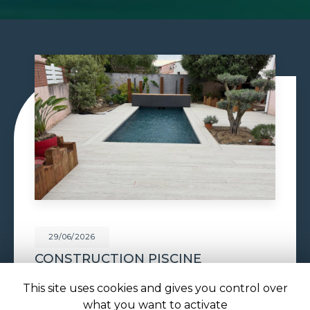
29/06/2026
PISCINE À DÉBORDEMENT À
TOULOUSE
This site uses cookies and gives you control over
Piscine à débordement à Toulouse : l'effet miroir
what you want to activate
au cœur de votre jardin avec ATOLL PISCINES