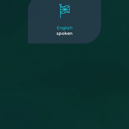
English
spoken