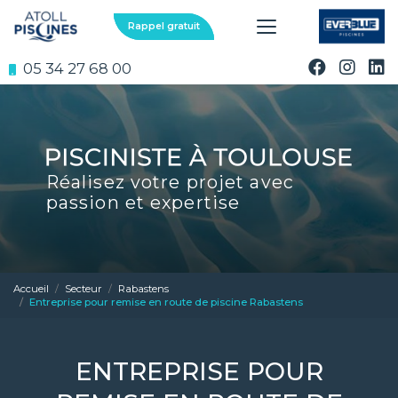
Aller
au
Rappel gratuit
contenu
principal
05 34 27 68 00
Réalisez votre projet avec
passion et expertise
Accueil
Secteur
Rabastens
Entreprise pour remise en route de piscine Rabastens
ENTREPRISE POUR