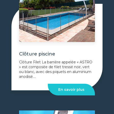
Clôture piscine
Clôture Filet La barrière appelée « ASTRO
» est composée de filet tressé noir, vert
ou blanc, avec des piquets en aluminium
anodisé....
En savoir plus