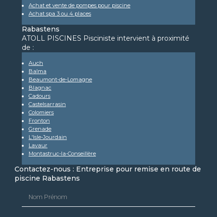
Achat et vente de pompes pour piscine
Achat spa 3 ou 4 places
Rabastens
ATOLL PISCINES Pisciniste intervient à proximité
de :
Auch
Balma
Beaumont-de-Lomagne
Blagnac
Cadours
Castelsarrasin
Colomiers
Fronton
Grenade
L'Isle-Jourdain
Lavaur
Montastruc-la-Conseillère
Contactez-nous : Entreprise pour remise en route de
piscine Rabastens
Nom Prénom
Email