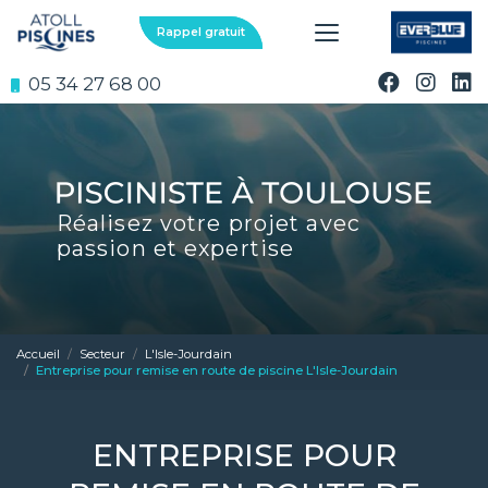
Aller
au
Rappel gratuit
contenu
principal
05 34 27 68 00
Réalisez votre projet avec
passion et expertise
Accueil
Secteur
L'Isle-Jourdain
Entreprise pour remise en route de piscine L'Isle-Jourdain
ENTREPRISE POUR