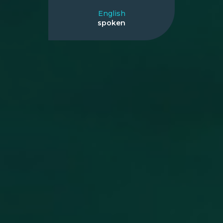
English
spoken