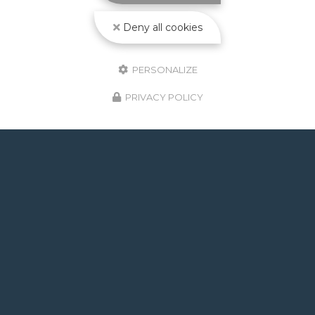
Deny all cookies
PERSONALIZE
PRIVACY POLICY
GOOGLE REVIEWS LIST
Mr.
il y a un mois
Post de juin 2026 : J'ai rappelé Fabien pour : - un
problème d'ampoule qui ne fonctionnait pas, il est
intervenu en moins de 24h avec réponse le soir de
la constatation malgré l'heure tardive ! Et au final,
c'était rien, fort heureusement. - un problème
d'évacuation d'eau : il m'a trouvé une solution en un