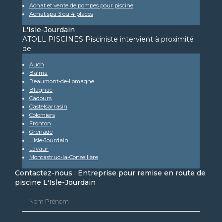
Achat et vente de pompes pour piscine
Achat spa 3 ou 4 places
L'Isle-Jourdain
ATOLL PISCINES Pisciniste intervient à proximité
de :
Auch
Balma
Beaumont-de-Lomagne
Blagnac
Cadours
Castelsarrasin
Colomiers
Fronton
Grenade
L'Isle-Jourdain
Lavaur
Montastruc-la-Conseillère
Contactez-nous : Entreprise pour remise en route de
piscine L'Isle-Jourdain
Nom Prénom
Email