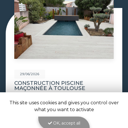
29/06/2026
PISCINE À DÉBORDEMENT À
TOULOUSE
Piscine à débordement à Toulouse : l'effet miroir
This site uses cookies and gives you control over
au cœur de votre jardin avec ATOLL PISCINES
Réaliser une
piscine à débordement à Toulouse
,
what you want to activate
c'est choisir l'élégance absolue pour…
OK, accept all
Toute l'actualité