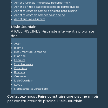
Achat d'une alarme de piscine conforme NF
Achat de filtre à sable de piscine de bonne qualité
Achat et vente de pompe à chaleur pour piscine
Achat et vente de pompes pour piscine
Achat spa 3 ou 4 places
L'Isle-Jourdain
ATOLL PISCINES Pisciniste intervient à proximité
de :
Auch
Balma
Beaumont-de-Lomagne
Blagnac
Cadours
Castelsarrasin
Colomiers
Fronton
Grenade
L'Isle-Jourdain
Lavaur
Montastruc-la-Conseillère
Contactez-nous : Faire construire une piscine miroir
par constructeur de piscine L'Isle-Jourdain
Nom Prénom