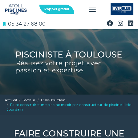
Aller
au
Rappel gratuit
contenu
principal
05 34 27 68 00
Réalisez votre projet avec
passion et expertise
Accueil
Secteur
L'Isle-Jourdain
Faire construire une piscine miroir par constructeur de piscine L'Isle-
Jourdain
FAIRE CONSTRUIRE UNE