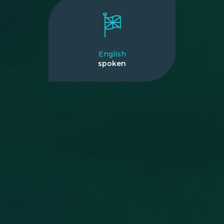
English
spoken