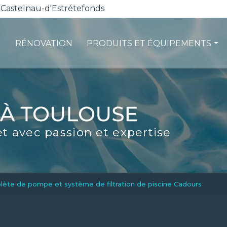
 Castelnau-d'Estrétefonds
RÉNOVATION
PRODUITS ET ÉQUIPEMENTS
ction
Les pompes à chaleur
té
La filtration
ité
Les robots piscines
et avec passion et expertise
d'entretien
Volets et sécurité
La stérilisation
Les abris
Spas-Balnéo
plète de pompe et système de filtration de piscine Cadours