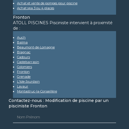
Achat et vente de pompes pour piscine
Achat spa 3 ou 4 places
Fronton
ATOLL PISCINES Pisciniste intervient à proximité
de :
Auch
Balma
Beaumont-de-Lomagne
Blagnac
Cadours
Castelsarrasin
Colomiers
Fronton
Grenade
L'Isle-Jourdain
Lavaur
Montastruc-la-Conseillère
Contactez-nous : Modification de piscine par un
pisciniste Fronton
Nom Prénom
Email