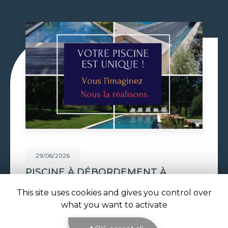
29/06/2026
VOLET DE PISCINE IMMERGÉ À
TOULOUSE
This site uses cookies and gives you control over
Volet de piscine immergé à Toulouse : sécurité,
what you want to activate
confort et esthétique parfaite avec ATOLL
PISCINES Le
volet de piscine immergé à
Toulouse
est la solution de protection et de…