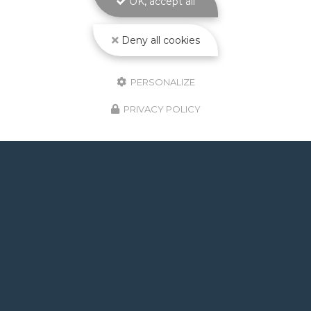
OK, accept all
Toute l'actualité
Deny all cookies
PERSONALIZE
PRIVACY POLICY
GOOGLE REVIEWS LIST
Mr.
il y a un mois
Post de juin 2026 : J'ai rappelé Fabien pour : - un
problème d'ampoule qui ne fonctionnait pas, il est
intervenu en moins de 24h avec réponse le soir de
la constatation malgré l'heure tardive ! Et au final,