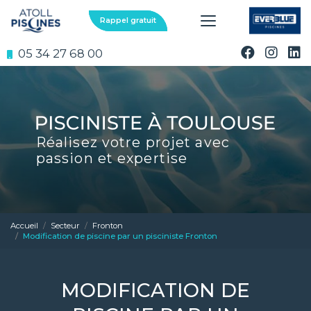
Aller
au
Rappel gratuit
contenu
principal
05 34 27 68 00
Réalisez votre projet avec
passion et expertise
Accueil
Secteur
Fronton
Modification de piscine par un pisciniste Fronton
MODIFICATION DE