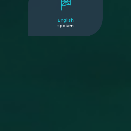
English
spoken