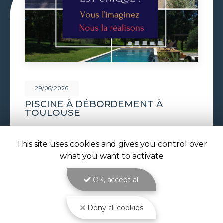
29/06/2026
VOLET DE PISCINE IMMERGÉ À
TOULOUSE
Volet de piscine immergé à Toulouse : sécurité,
confort et esthétique parfaite avec ATOLL
This site uses cookies and gives you control over
PISCINES Le
volet de piscine immergé à
what you want to activate
Toulouse
est la solution de protection et de…
OK, accept all
Toute l'actualité
Deny all cookies