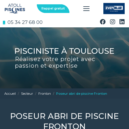
Aller
au
Rappel gratuit
contenu
principal
05 34 27 68 00
Réalisez votre projet avec
passion et expertise
Accueil
Secteur
Fronton
Poseur abri de piscine Fronton
POSEUR ABRI DE PISCINE
FRONTON