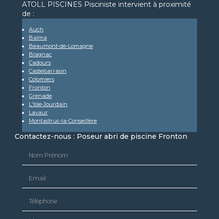
ATOLL PISCINES Pisciniste intervient à proximité
de :
Auch
Balma
Beaumont-de-Lomagne
Blagnac
Cadours
Castelsarrasin
Colomiers
Fronton
Grenade
L'Isle-Jourdain
Lavaur
Montastruc-la-Conseillère
Contactez-nous : Poseur abri de piscine Fronton
Nom Prénom
Email
Téléphone
Message