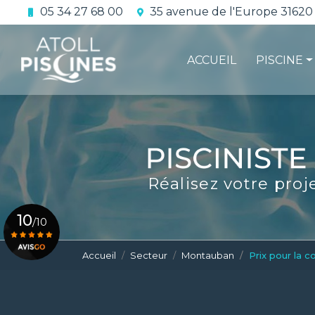
Aller
05 34 27 68 00
35 avenue de l'Europe 31620
au
Navigation principale
contenu
principal
ACCUEIL
PISCINE
La constru
L'étanchéi
La conform
Réalisez votre proj
Le contrat 
10
/10
Accueil
Secteur
Montauban
Prix pour la 
Voir le certificat