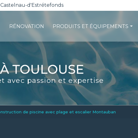
 Castelnau-d'Estrétefonds
RÉNOVATION
PRODUITS ET ÉQUIPEMENTS
ction
Les pompes à chaleur
té
La filtration
ité
Les robots piscines
et avec passion et expertise
d'entretien
Volets et sécurité
La stérilisation
Les abris
Spas-Balnéo
construction de piscine avec plage et escalier Montauban