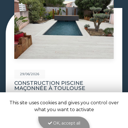
29/06/2026
PISCINE À DÉBORDEMENT À
TOULOUSE
Piscine à débordement à Toulouse : l'effet miroir
This site uses cookies and gives you control over
au cœur de votre jardin avec ATOLL PISCINES
Réaliser une
piscine à débordement à Toulouse
,
what you want to activate
c'est choisir l'élégance absolue pour…
OK, accept all
Toute l'actualité