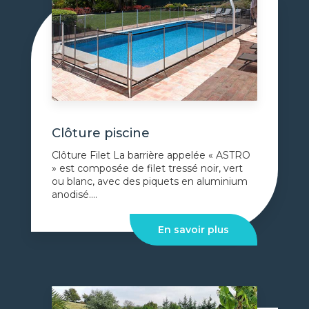
Clôture piscine
Clôture Filet La barrière appelée « ASTRO
» est composée de filet tressé noir, vert
ou blanc, avec des piquets en aluminium
anodisé....
En savoir plus