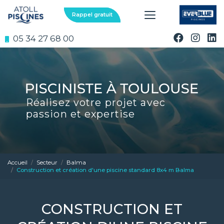
Aller
au
Rappel gratuit
contenu
principal
05 34 27 68 00
Réalisez votre projet avec
passion et expertise
Accueil
Secteur
Balma
Construction et création d'une piscine standard 8x4 m Balma
CONSTRUCTION ET