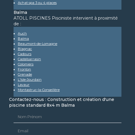
Achat spa 3 ou 4 places
Balma
ATOLL PISCINES Pisciniste intervient à proximité
de :
Auch
Balma
Beaumont-de-Lomagne
Blagnac
Cadours
Castelsarrasin
Colomiers
Fronton
Grenade
L'Isle-Jourdain
Lavaur
Montastruc-la-Conseillère
Contactez-nous : Construction et création d'une
piscine standard 8x4 m Balma
Nom Prénom
Email