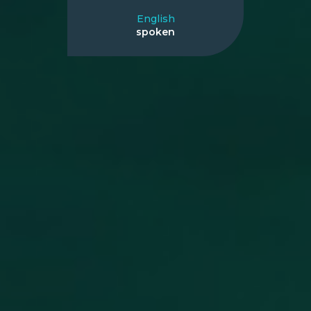
English
spoken