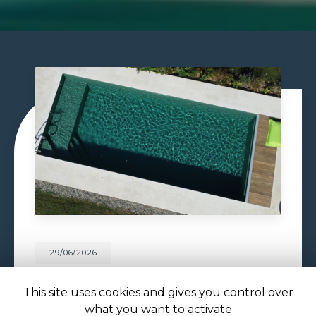
29/06/2026
CONSTRUCTION PISCINE
MAÇONNÉE À TOULOUSE
This site uses cookies and gives you control over
what you want to activate
Construction piscine maçonnée à Toulouse : un