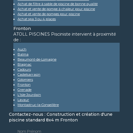
Achat de filtre à sable de piscine de bonne qualité
Achat et vente de pompe à chaleur pour piscine
Achat et vente de pompes pour piscine
Achat spa 3 ou 4 places
Fronton
ATOLL PISCINES Pisciniste intervient à proximité
de :
Auch
Balma
Beaumont-de-Lomagne
Blagnac
Cadours
Castelsarrasin
Colomiers
Fronton
Grenade
L'Isle-Jourdain
Lavaur
Montastruc-la-Conseillère
Contactez-nous : Construction et création d'une
piscine standard 8x4 m Fronton
Nom Prénom