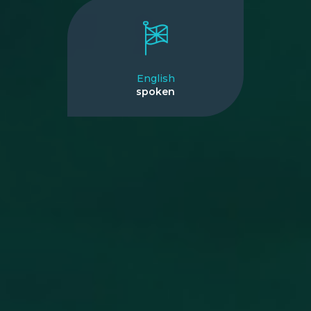
English
spoken