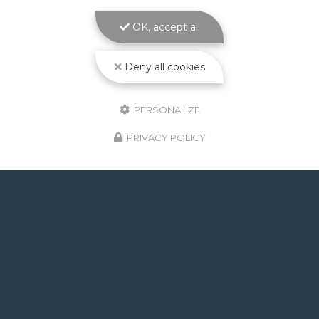
bassin solide et sur mesure signé ATOLL
PISCINES La
construction piscine maçonnée à
OK, accept all
Toulouse
est le cœur de métier d'ATOLL
PISCINES…
Deny all cookies
Toute l'actualité
PERSONALIZE
PRIVACY POLICY
GOOGLE REVIEWS LIST
Mr.
il y a un mois