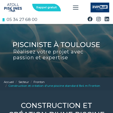
Aller
au
Rappel gratuit
contenu
principal
05 34 27 68 00
Réalisez votre projet avec
passion et expertise
Accueil
Secteur
Fronton
Construction et création d'une piscine standard 8x4 m Fronton
CONSTRUCTION ET