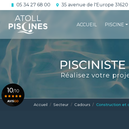
Aller
05 34 27 68 00
35 avenue de l'Europe 31620
au
Navigation principale
contenu
principal
ACCUEIL
PISCINE
La constru
L'étanchéi
La conform
Réalisez votre proj
Le contrat 
10
/10
Accueil
Secteur
Cadours
Construction et 
Voir le certificat