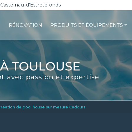
 Castelnau-d'Estrétefonds
RÉNOVATION
PRODUITS ET ÉQUIPEMENTS
ction
Les pompes à chaleur
té
La filtration
ité
Les robots piscines
et avec passion et expertise
d'entretien
Volets et sécurité
La stérilisation
Les abris
Spas-Balnéo
création de pool house sur mesure Cadours