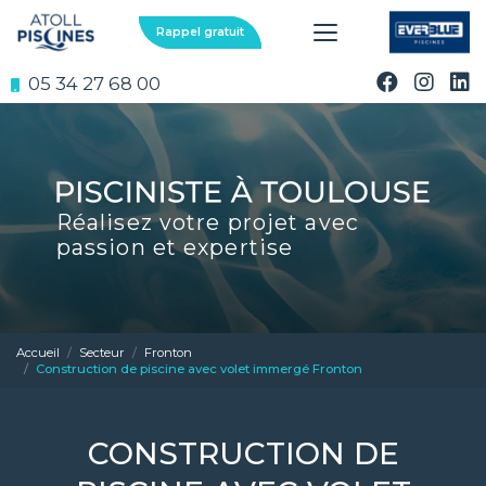
Aller
au
Rappel gratuit
contenu
principal
05 34 27 68 00
Réalisez votre projet avec
passion et expertise
Accueil
Secteur
Fronton
Construction de piscine avec volet immergé Fronton
CONSTRUCTION DE