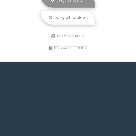
OK, accept all
Toute l'actualité
Deny all cookies
PERSONALIZE
PRIVACY POLICY
GOOGLE REVIEWS LIST
Mr.
il y a un mois
Post de juin 2026 : J'ai rappelé Fabien pour : - un
problème d'ampoule qui ne fonctionnait pas, il est
intervenu en moins de 24h avec réponse le soir de
la constatation malgré l'heure tardive ! Et au final,
c'était rien, fort heureusement. - un problème