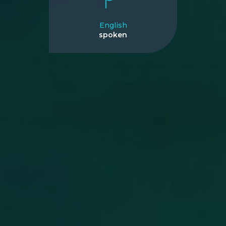
English
spoken