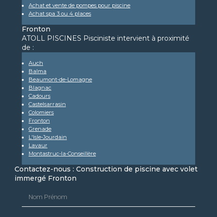
Achat et vente de pompes pour piscine
Achat spa 3 ou 4 places
Fronton
ATOLL PISCINES Pisciniste intervient à proximité
de :
Auch
Balma
Beaumont-de-Lomagne
Blagnac
Cadours
Castelsarrasin
Colomiers
Fronton
Grenade
L'Isle-Jourdain
Lavaur
Montastruc-la-Conseillère
Contactez-nous : Construction de piscine avec volet
immergé Fronton
Nom Prénom
Email