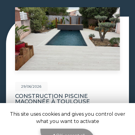
29/06/2026
PISCINE À DÉBORDEMENT À
TOULOUSE
Piscine à débordement à Toulouse : l'effet miroir
This site uses cookies and gives you control over
au cœur de votre jardin avec ATOLL PISCINES
what you want to activate
Réaliser une
piscine à débordement à Toulouse
,
c'est choisir l'élégance absolue pour…