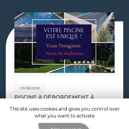
29/06/2026
VOLET DE PISCINE IMMERGÉ À
TOULOUSE
This site uses cookies and gives you control over
Volet de piscine immergé à Toulouse : sécurité,
what you want to activate
confort et esthétique parfaite avec ATOLL
PISCINES Le
volet de piscine immergé à
Toulouse
est la solution de protection et de…