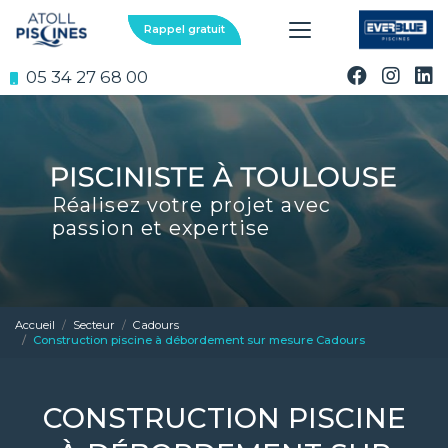
Aller
au
Rappel gratuit
contenu
principal
05 34 27 68 00
Réalisez votre projet avec
passion et expertise
Accueil
Secteur
Cadours
Construction piscine à débordement sur mesure Cadours
CONSTRUCTION PISCINE