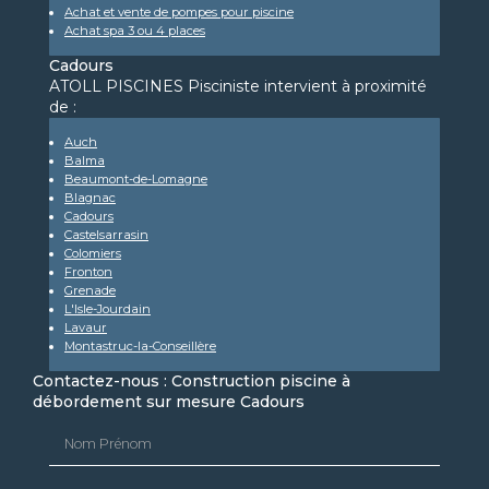
Achat et vente de pompes pour piscine
Achat spa 3 ou 4 places
Cadours
ATOLL PISCINES Pisciniste intervient à proximité
de :
Auch
Balma
Beaumont-de-Lomagne
Blagnac
Cadours
Castelsarrasin
Colomiers
Fronton
Grenade
L'Isle-Jourdain
Lavaur
Montastruc-la-Conseillère
Contactez-nous : Construction piscine à
débordement sur mesure Cadours
Nom Prénom
Email