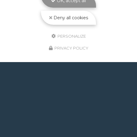
OK, accept all
Toute l'actualité
Deny all cookies
PERSONALIZE
PRIVACY POLICY
GOOGLE REVIEWS LIST
Mr.
il y a un mois
Post de juin 2026 : J'ai rappelé Fabien pour : - un
problème d'ampoule qui ne fonctionnait pas, il est
intervenu en moins de 24h avec réponse le soir de
la constatation malgré l'heure tardive ! Et au final,