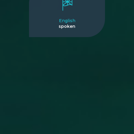
English
spoken