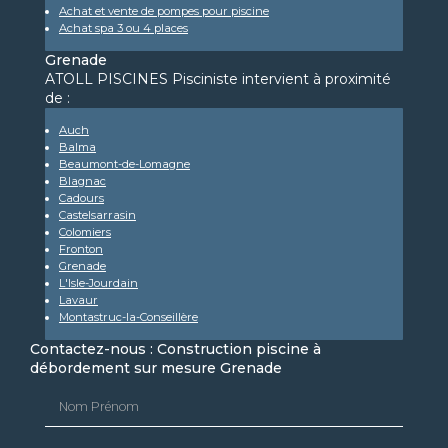
Achat et vente de pompes pour piscine
Achat spa 3 ou 4 places
Grenade
ATOLL PISCINES Pisciniste intervient à proximité
de :
Auch
Balma
Beaumont-de-Lomagne
Blagnac
Cadours
Castelsarrasin
Colomiers
Fronton
Grenade
L'Isle-Jourdain
Lavaur
Montastruc-la-Conseillère
Contactez-nous : Construction piscine à
débordement sur mesure Grenade
Nom Prénom
Email