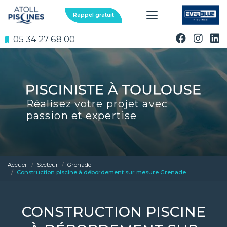
Aller
au
Rappel gratuit
contenu
principal
05 34 27 68 00
Réalisez votre projet avec
passion et expertise
Accueil
Secteur
Grenade
Construction piscine à débordement sur mesure Grenade
CONSTRUCTION PISCINE