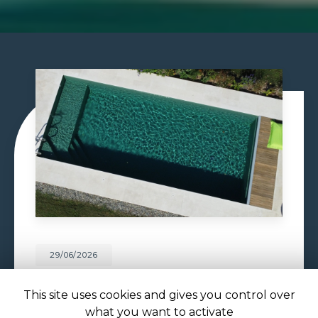
29/06/2026
CONSTRUCTION PISCINE
MAÇONNÉE À TOULOUSE
This site uses cookies and gives you control over
what you want to activate
Construction piscine maçonnée à Toulouse : un