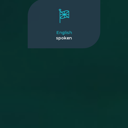
English
spoken