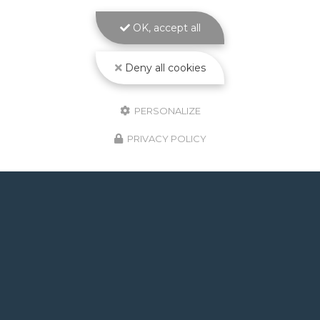
bassin solide et sur mesure signé ATOLL
PISCINES La
construction piscine maçonnée à
OK, accept all
Toulouse
est le cœur de métier d'ATOLL
PISCINES…
Deny all cookies
Toute l'actualité
PERSONALIZE
PRIVACY POLICY
GOOGLE REVIEWS LIST
Mr.
il y a un mois