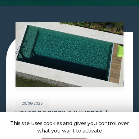
29/06/2026
CONSTRUCTION PISCINE
MAÇONNÉE À TOULOUSE
This site uses cookies and gives you control over
Construction piscine maçonnée à Toulouse : un
what you want to activate
bassin solide et sur mesure signé ATOLL