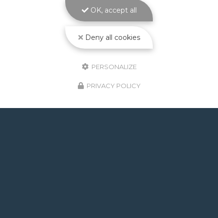
PISCINES La
construction piscine maçonnée à
OK, accept all
Toulouse
est le cœur de métier d'ATOLL
PISCINES…
Deny all cookies
Toute l'actualité
PERSONALIZE
PRIVACY POLICY
GOOGLE REVIEWS LIST
Mr.
il y a un mois
Post de juin 2026 : J'ai rappelé Fabien pour : - un