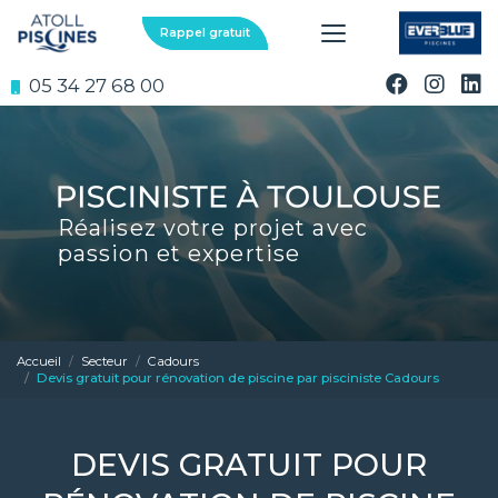
Aller
au
Rappel gratuit
contenu
principal
05 34 27 68 00
Réalisez votre projet avec
passion et expertise
Accueil
Secteur
Cadours
Devis gratuit pour rénovation de piscine par pisciniste Cadours
DEVIS GRATUIT POUR