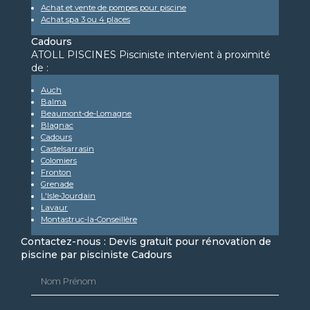
Achat et vente de pompes pour piscine
Achat spa 3 ou 4 places
Cadours
ATOLL PISCINES Pisciniste intervient à proximité
de :
Auch
Balma
Beaumont-de-Lomagne
Blagnac
Cadours
Castelsarrasin
Colomiers
Fronton
Grenade
L'Isle-Jourdain
Lavaur
Montastruc-la-Conseillère
Contactez-nous : Devis gratuit pour rénovation de
piscine par pisciniste Cadours
Nom Prénom
Email