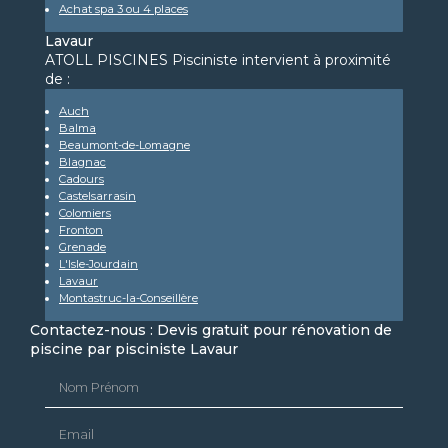
Achat spa 3 ou 4 places
Lavaur
ATOLL PISCINES Pisciniste intervient à proximité
de :
Auch
Balma
Beaumont-de-Lomagne
Blagnac
Cadours
Castelsarrasin
Colomiers
Fronton
Grenade
L'Isle-Jourdain
Lavaur
Montastruc-la-Conseillère
Contactez-nous : Devis gratuit pour rénovation de
piscine par pisciniste Lavaur
Nom Prénom
Email