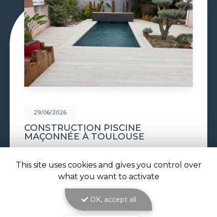
29/06/2026
PISCINE À DÉBORDEMENT À
TOULOUSE
Piscine à débordement à Toulouse : l'effet miroir
au cœur de votre jardin avec ATOLL PISCINES
This site uses cookies and gives you control over
Réaliser une
piscine à débordement à Toulouse
,
what you want to activate
c'est choisir l'élégance absolue pour…
OK, accept all
Toute l'actualité