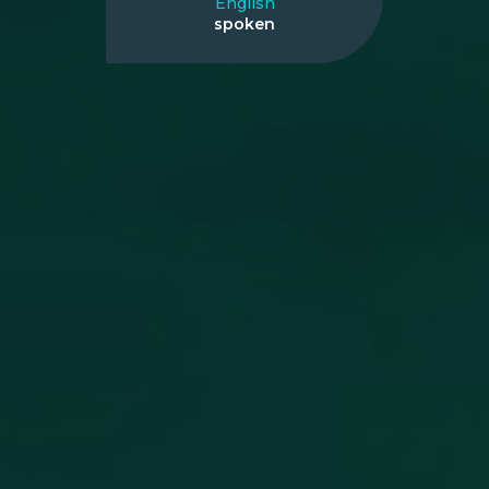
English
spoken