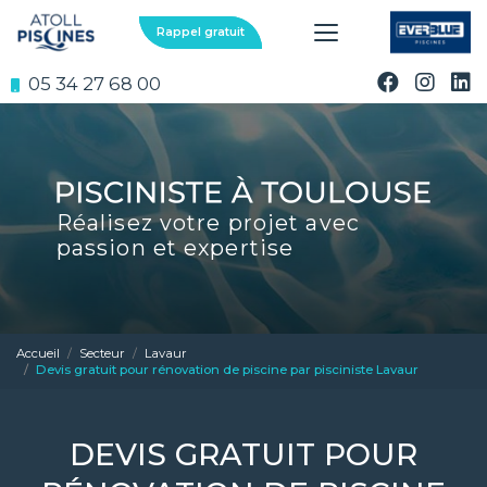
Aller
au
Rappel gratuit
contenu
principal
05 34 27 68 00
Réalisez votre projet avec
passion et expertise
Accueil
Secteur
Lavaur
Devis gratuit pour rénovation de piscine par pisciniste Lavaur
DEVIS GRATUIT POUR