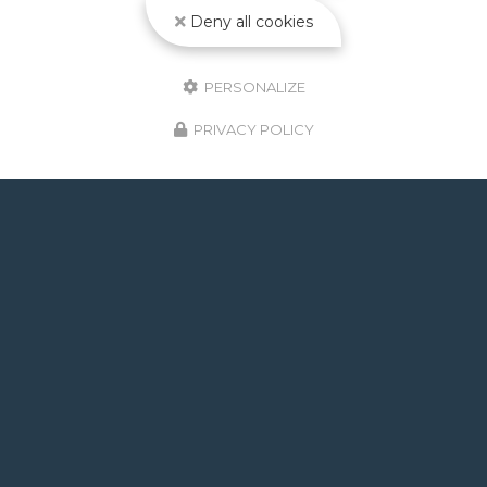
Deny all cookies
PERSONALIZE
PRIVACY POLICY
GOOGLE REVIEWS LIST
Mr.
il y a un mois
Post de juin 2026 : J'ai rappelé Fabien pour : - un
problème d'ampoule qui ne fonctionnait pas, il est
intervenu en moins de 24h avec réponse le soir de
la constatation malgré l'heure tardive ! Et au final,
c'était rien, fort heureusement. - un problème
d'évacuation d'eau : il m'a trouvé une solution en un
rien de temps auprès d'un partenaire et j'ai pu régler
le souci dans la foulée. Le dénominateur commun à