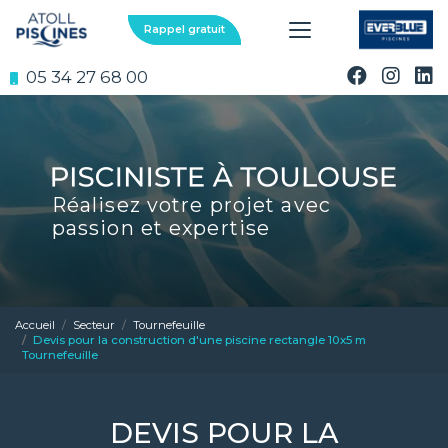
Aller
au
Rappel gratuit
contenu
principal
05 34 27 68 00
Réalisez votre projet avec
passion et expertise
Accueil
Secteur
Tournefeuille
Devis pour la construction d'une piscine rectangle 10x5 m
Tournefeuille
DEVIS POUR LA