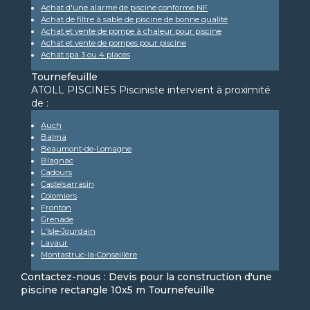
Achat d'une alarme de piscine conforme NF
Achat de filtre à sable de piscine de bonne qualité
Achat et vente de pompe à chaleur pour piscine
Achat et vente de pompes pour piscine
Achat spa 3 ou 4 places
Tournefeuille
ATOLL PISCINES Pisciniste intervient à proximité
de :
Auch
Balma
Beaumont-de-Lomagne
Blagnac
Cadours
Castelsarrasin
Colomiers
Fronton
Grenade
L'Isle-Jourdain
Lavaur
Montastruc-la-Conseillère
Contactez-nous : Devis pour la construction d'une
piscine rectangle 10x5 m Tournefeuille
Nom Prénom