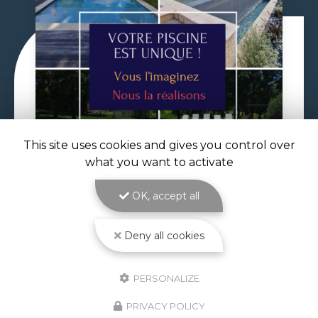
This site uses cookies and gives you control over
what you want to activate
29/06/2026
OK, accept all
VOLET DE PISCINE IMMERGÉ À
TOULOUSE
Deny all cookies
Volet de piscine immergé à Toulouse : sécurité,
confort et esthétique parfaite avec ATOLL
PISCINES Le
volet de piscine immergé à
PERSONALIZE
Toulouse
est la solution de protection et de…
PRIVACY POLICY
Toute l'actualité