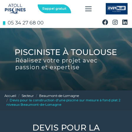
Aller
au
Rappel gratuit
contenu
principal
05 34 27 68 00
Réalisez votre projet avec
passion et expertise
Accueil
Secteur
Beaumont-de-Lomagne
Devis pour la construction d'une piscine sur mesure à fond plat 2
niveaux Beaumont-de-Lomagne
DEVIS POUR LA