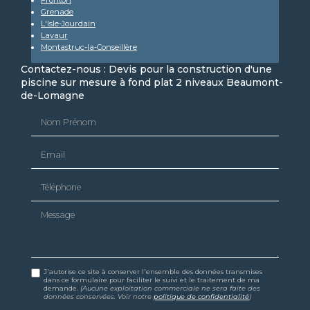
Fronton
Grenade
L'Isle-Jourdain
Lavaur
Montastruc-la-Conseillère
Contactez-nous : Devis pour la construction d'une
piscine sur mesure à fond plat 2 niveaux Beaumont-
de-Lomagne
Nom Prénom
Email
Téléphone
Message
J'autorise ce site à conserver l'ensemble des données transmises
dans ce formulaire pour faciliter le suivi et le traitement de ma
demande.
(Aucune exploitation commerciale ne sera faite des
données conservées. Voir notre
politique de confidentialité
)