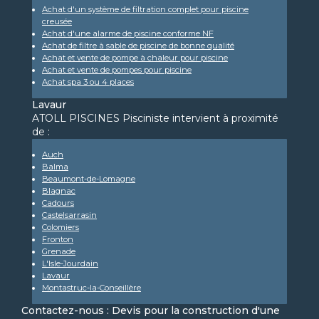
Achat d'un système de filtration complet pour piscine
creusée
Achat d'une alarme de piscine conforme NF
Achat de filtre à sable de piscine de bonne qualité
Achat et vente de pompe à chaleur pour piscine
Achat et vente de pompes pour piscine
Achat spa 3 ou 4 places
Lavaur
ATOLL PISCINES Pisciniste intervient à proximité
de :
Auch
Balma
Beaumont-de-Lomagne
Blagnac
Cadours
Castelsarrasin
Colomiers
Fronton
Grenade
L'Isle-Jourdain
Lavaur
Montastruc-la-Conseillère
Contactez-nous : Devis pour la construction d'une