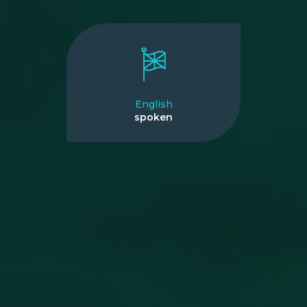
English
spoken